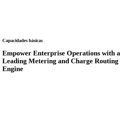
Capacidades básicas
Empower Enterprise Operations with a
Leading Metering and Charge Routing
Engine
Built-in Mediation
Monetize detailed usage data effortlessly with our integrated
mediation capabilities
Más información