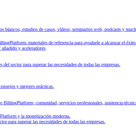
bros blancos, estudios de casos, vídeos, seminarios web, podcasts y muc
lingPlatform: materiales de referencia para ayudarle a alcanzar el éxito
r añadido y aceleradores
s del sector para superar las necesidades de todas las empresas.
 consejos y mejores prácticas.
e BillingPlatform, comunidad, servicios profesionales, asistencia técnic
ngPlatform y la monetización moderna.
ctor para superar las necesidades de todas las empresas.