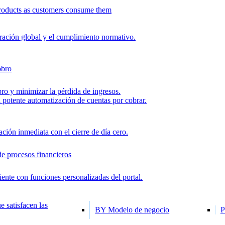
roducts as customers consume them
uración global y el cumplimiento normativo.
obro
ro y minimizar la pérdida de ingresos.
la potente automatización de cuentas por cobrar.
ión inmediata con el cierre de día cero.
de procesos financieros
iente con funciones personalizadas del portal.
e satisfacen las
BY Modelo de negocio
P