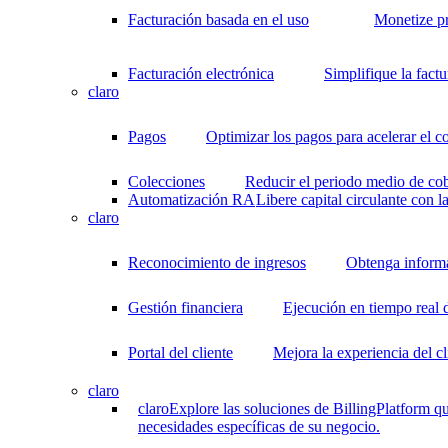
Facturación basada en el uso
Monetize p
Facturación electrónica
Simplifique la fact
claro
Pagos
Optimizar los pagos para acelerar el c
Colecciones
Reducir el periodo medio de cob
Automatización RA
Libere capital circulante con 
claro
Reconocimiento de ingresos
Obtenga informac
Gestión financiera
Ejecución en tiempo real 
Portal del cliente
Mejora la experiencia del cl
claro
claro
Explore las soluciones de BillingPlatform qu
necesidades específicas de su negocio.