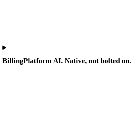
BillingPlatform AI. Native, not bolted on.
Implement
Describe your requirements; the AI configures the system. Faster
time to value.
Más información