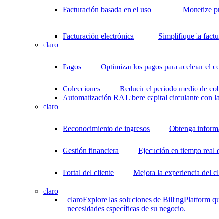
Facturación basada en el uso
Monetize p
Facturación electrónica
Simplifique la fact
claro
Pagos
Optimizar los pagos para acelerar el c
Colecciones
Reducir el periodo medio de cob
Automatización RA
Libere capital circulante con 
claro
Reconocimiento de ingresos
Obtenga informac
Gestión financiera
Ejecución en tiempo real 
Portal del cliente
Mejora la experiencia del cl
claro
claro
Explore las soluciones de BillingPlatform qu
necesidades específicas de su negocio.