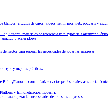
bros blancos, estudios de casos, vídeos, seminarios web, podcasts y muc
lingPlatform: materiales de referencia para ayudarle a alcanzar el éxito
r añadido y aceleradores
s del sector para superar las necesidades de todas las empresas.
 consejos y mejores prácticas.
e BillingPlatform, comunidad, servicios profesionales, asistencia técnic
ngPlatform y la monetización moderna.
ctor para superar las necesidades de todas las empresas.