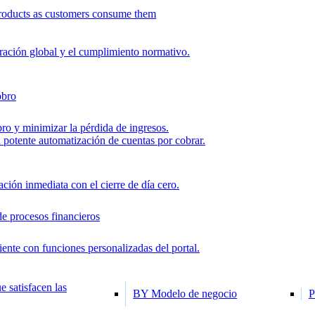
roducts as customers consume them
uración global y el cumplimiento normativo.
obro
ro y minimizar la pérdida de ingresos.
la potente automatización de cuentas por cobrar.
ión inmediata con el cierre de día cero.
de procesos financieros
iente con funciones personalizadas del portal.
e satisfacen las
BY Modelo de negocio
P