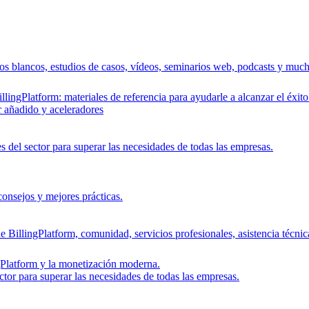
bros blancos, estudios de casos, vídeos, seminarios web, podcasts y muc
lingPlatform: materiales de referencia para ayudarle a alcanzar el éxito
r añadido y aceleradores
s del sector para superar las necesidades de todas las empresas.
 consejos y mejores prácticas.
e BillingPlatform, comunidad, servicios profesionales, asistencia técnic
ngPlatform y la monetización moderna.
ctor para superar las necesidades de todas las empresas.