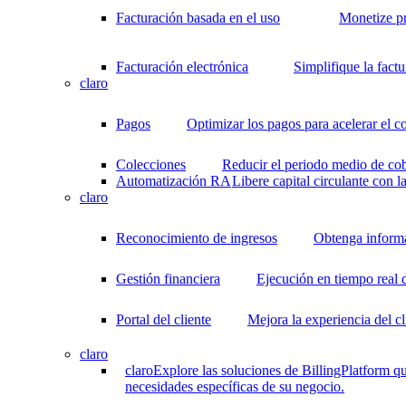
Facturación basada en el uso
Monetize p
Facturación electrónica
Simplifique la fact
claro
Pagos
Optimizar los pagos para acelerar el c
Colecciones
Reducir el periodo medio de cob
Automatización RA
Libere capital circulante con 
claro
Reconocimiento de ingresos
Obtenga informac
Gestión financiera
Ejecución en tiempo real 
Portal del cliente
Mejora la experiencia del cl
claro
claro
Explore las soluciones de BillingPlatform qu
necesidades específicas de su negocio.