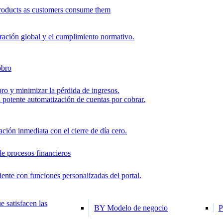
roducts as customers consume them
uración global y el cumplimiento normativo.
obro
ro y minimizar la pérdida de ingresos.
la potente automatización de cuentas por cobrar.
ión inmediata con el cierre de día cero.
de procesos financieros
iente con funciones personalizadas del portal.
e satisfacen las
BY Modelo de negocio
P