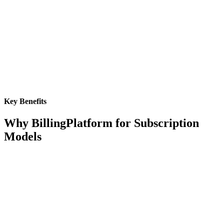
Key Benefits
Why BillingPlatform for Subscription
Models
Real-Time Processing
Handle subscription changes, upgrades, and hybrid usage
calculations with sub-second global response times that keep pace