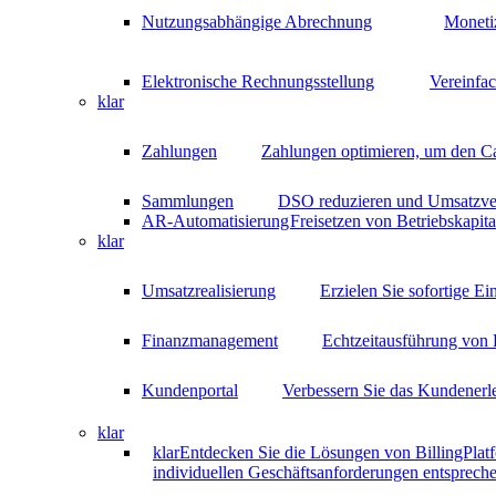
Nutzungsabhängige Abrechnung
Moneti
Elektronische Rechnungsstellung
Vereinfa
klar
Zahlungen
Zahlungen optimieren, um den C
Sammlungen
DSO reduzieren und Umsatzver
AR-Automatisierung
Freisetzen von Betriebskapit
klar
Umsatzrealisierung
Erzielen Sie sofortige E
Finanzmanagement
Echtzeitausführung von 
Kundenportal
Verbessern Sie das Kundenerle
klar
klar
Entdecken Sie die Lösungen von BillingPlatf
individuellen Geschäftsanforderungen entspreche