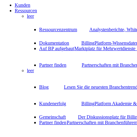
Kunden
Ressourcen
leer
Ressourcenzentrum
Analystenberichte, Whit
Dokumentation
BillingPlatform-Wissensdate
Auf BP aufgebaut
Marktplatz für Mehrwertdienste
Partner finden
Partnerschaften mit Branche
leer
Blog
Lesen Sie die neuesten Branchentrend
Kundenerfolg
BillingPlatform Akademie & 
Gemeinschaft
Der Diskussionsplatz für Bill
Partner finden
Partnerschaften mit Branchenführer