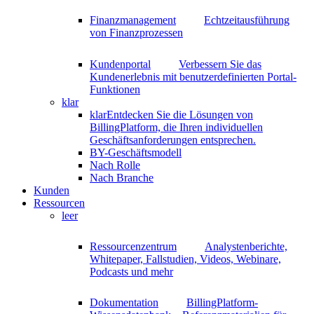
Finanzmanagement
Echtzeitausführung
von Finanzprozessen
Kundenportal
Verbessern Sie das
Kundenerlebnis mit benutzerdefinierten Portal-
Funktionen
klar
klar
Entdecken Sie die Lösungen von
BillingPlatform, die Ihren individuellen
Geschäftsanforderungen entsprechen.
BY-Geschäftsmodell
Nach Rolle
Nach Branche
Kunden
Ressourcen
leer
Ressourcenzentrum
Analystenberichte,
Whitepaper, Fallstudien, Videos, Webinare,
Podcasts und mehr
Dokumentation
BillingPlatform-