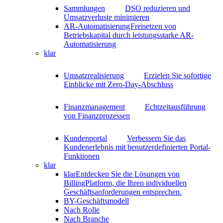
Sammlungen
DSO reduzieren und
Umsatzverluste minimieren
AR-Automatisierung
Freisetzen von
Betriebskapital durch leistungsstarke AR-
Automatisierung
klar
Umsatzrealisierung
Erzielen Sie sofortige
Einblicke mit Zero-Day-Abschluss
Finanzmanagement
Echtzeitausführung
von Finanzprozessen
Kundenportal
Verbessern Sie das
Kundenerlebnis mit benutzerdefinierten Portal-
Funktionen
klar
klar
Entdecken Sie die Lösungen von
BillingPlatform, die Ihren individuellen
Geschäftsanforderungen entsprechen.
BY-Geschäftsmodell
Nach Rolle
Nach Branche