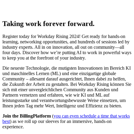
Taking work forever forward.
Register today for Workday Rising 2024! Get ready for hands-on
learning, networking opportunities, and hundreds of sessions led by
industry experts. All in on innovation, all out on community—all
four days. Discover how we’re putting AI to work in powerful ways
to keep you at the forefront of your industry.
Die neueste Technologie, die mutigsten Innovationen im Bereich KI
und maschinelles Lernen (ML) und eine einzigartige globale
Community – allesamt darauf ausgerichtet, Ihnen dabei zu helfen,
die Zukunft der Arbeit zu gestalten. Bei Workday Rising können Sie
sich mit einer unvergleichlichen Community aus Kunden und
Partnern vernetzen und erfahren, wie wir KI und ML auf
leistungsstarke und verantwortungsbewusste Weise einsetzen, um
Ihnen jeden Tag mehr Wert, Intelligenz und Effizienz zu bieten.
Join the BillingPlatform
(
you can even schedule a time that works
best
) as we roll up our sleeves for an immersive, hands-on
experience.