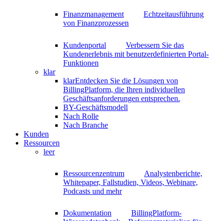
Finanzmanagement
Echtzeitausführung
von Finanzprozessen
Kundenportal
Verbessern Sie das
Kundenerlebnis mit benutzerdefinierten Portal-
Funktionen
klar
klar
Entdecken Sie die Lösungen von
BillingPlatform, die Ihren individuellen
Geschäftsanforderungen entsprechen.
BY-Geschäftsmodell
Nach Rolle
Nach Branche
Kunden
Ressourcen
leer
Ressourcenzentrum
Analystenberichte,
Whitepaper, Fallstudien, Videos, Webinare,
Podcasts und mehr
Dokumentation
BillingPlatform-