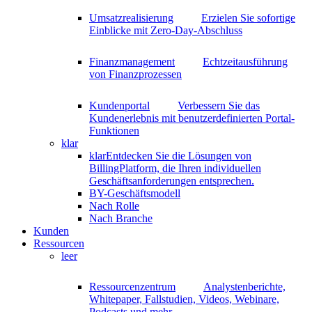
Umsatzrealisierung
Erzielen Sie sofortige
Einblicke mit Zero-Day-Abschluss
Finanzmanagement
Echtzeitausführung
von Finanzprozessen
Kundenportal
Verbessern Sie das
Kundenerlebnis mit benutzerdefinierten Portal-
Funktionen
klar
klar
Entdecken Sie die Lösungen von
BillingPlatform, die Ihren individuellen
Geschäftsanforderungen entsprechen.
BY-Geschäftsmodell
Nach Rolle
Nach Branche
Kunden
Ressourcen
leer
Ressourcenzentrum
Analystenberichte,
Whitepaper, Fallstudien, Videos, Webinare,
Podcasts und mehr