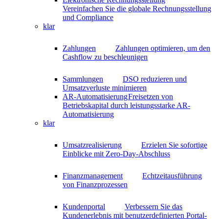
Vereinfachen Sie die globale Rechnungsstellung
und Compliance
klar
Zahlungen
Zahlungen optimieren, um den
Cashflow zu beschleunigen
Sammlungen
DSO reduzieren und
Umsatzverluste minimieren
AR-Automatisierung
Freisetzen von
Betriebskapital durch leistungsstarke AR-
Automatisierung
klar
Umsatzrealisierung
Erzielen Sie sofortige
Einblicke mit Zero-Day-Abschluss
Finanzmanagement
Echtzeitausführung
von Finanzprozessen
Kundenportal
Verbessern Sie das
Kundenerlebnis mit benutzerdefinierten Portal-