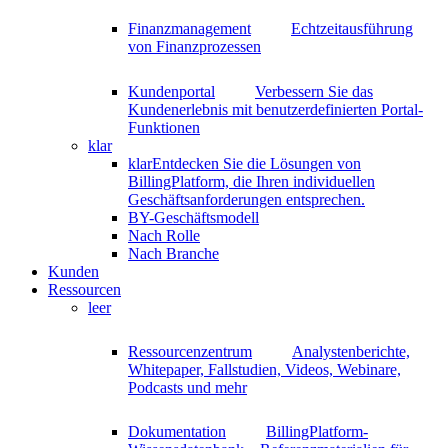
Finanzmanagement
Echtzeitausführung
von Finanzprozessen
Kundenportal
Verbessern Sie das
Kundenerlebnis mit benutzerdefinierten Portal-
Funktionen
klar
klar
Entdecken Sie die Lösungen von
BillingPlatform, die Ihren individuellen
Geschäftsanforderungen entsprechen.
BY-Geschäftsmodell
Nach Rolle
Nach Branche
Kunden
Ressourcen
leer
Ressourcenzentrum
Analystenberichte,
Whitepaper, Fallstudien, Videos, Webinare,
Podcasts und mehr
Dokumentation
BillingPlatform-