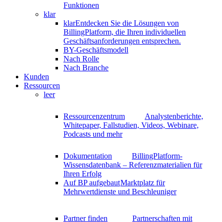
Funktionen
klar
klar
Entdecken Sie die Lösungen von
BillingPlatform, die Ihren individuellen
Geschäftsanforderungen entsprechen.
BY-Geschäftsmodell
Nach Rolle
Nach Branche
Kunden
Ressourcen
leer
Ressourcenzentrum
Analystenberichte,
Whitepaper, Fallstudien, Videos, Webinare,
Podcasts und mehr
Dokumentation
BillingPlatform-
Wissensdatenbank – Referenzmaterialien für
Ihren Erfolg
Auf BP aufgebaut
Marktplatz für
Mehrwertdienste und Beschleuniger
Partner finden
Partnerschaften mit