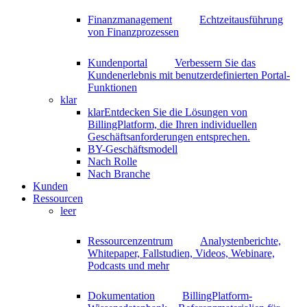
Finanzmanagement
Echtzeitausführung
von Finanzprozessen
Kundenportal
Verbessern Sie das
Kundenerlebnis mit benutzerdefinierten Portal-
Funktionen
klar
klar
Entdecken Sie die Lösungen von
BillingPlatform, die Ihren individuellen
Geschäftsanforderungen entsprechen.
BY-Geschäftsmodell
Nach Rolle
Nach Branche
Kunden
Ressourcen
leer
Ressourcenzentrum
Analystenberichte,
Whitepaper, Fallstudien, Videos, Webinare,
Podcasts und mehr
Dokumentation
BillingPlatform-