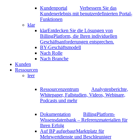
Kundenportal
Verbessern Sie das
Kundenerlebnis mit benutzerdefinierten Portal-
Funktionen
klar
klar
Entdecken Sie die Lösungen von
BillingPlatform, die Ihren individuellen
Geschäftsanforderungen entsprechen.
BY-Geschäftsmodell
Nach Rolle
Nach Branche
Kunden
Ressourcen
leer
Ressourcenzentrum
Analystenberichte,
Whitepaper, Fallstudien, Videos, Webinare,
Podcasts und mehr
Dokumentation
BillingPlatform-
Wissensdatenbank – Referenzmaterialien für
Ihren Erfolg
Auf BP aufgebaut
Marktplatz für
Mehrwertdienste und Beschleuniger