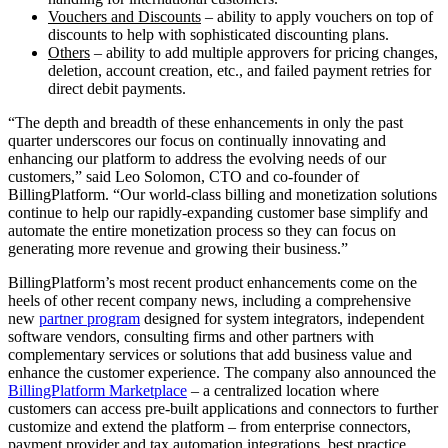
Vouchers and Discounts
– ability to apply vouchers on top of
discounts to help with sophisticated discounting plans.
Others
– ability to add multiple approvers for pricing changes,
deletion, account creation, etc., and failed payment retries for
direct debit payments.
“The depth and breadth of these enhancements in only the past
quarter underscores our focus on continually innovating and
enhancing our platform to address the evolving needs of our
customers,” said Leo Solomon, CTO and co-founder of
BillingPlatform. “Our world-class billing and monetization solutions
continue to help our rapidly-expanding customer base simplify and
automate the entire monetization process so they can focus on
generating more revenue and growing their business.”
BillingPlatform’s most recent product enhancements come on the
heels of other recent company news, including a comprehensive
new
partner program
designed for system integrators, independent
software vendors, consulting firms and other partners with
complementary services or solutions that add business value and
enhance the customer experience. The company also announced the
BillingPlatform Marketplace
– a centralized location where
customers can access pre-built applications and connectors to further
customize and extend the platform – from enterprise connectors,
payment provider and tax automation integrations, best practice