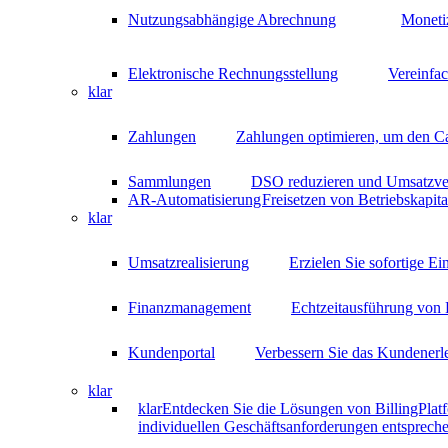
Nutzungsabhängige Abrechnung
Moneti
Elektronische Rechnungsstellung
Vereinfa
klar
Zahlungen
Zahlungen optimieren, um den C
Sammlungen
DSO reduzieren und Umsatzver
AR-Automatisierung
Freisetzen von Betriebskapit
klar
Umsatzrealisierung
Erzielen Sie sofortige E
Finanzmanagement
Echtzeitausführung von 
Kundenportal
Verbessern Sie das Kundenerle
klar
klar
Entdecken Sie die Lösungen von BillingPlatf
individuellen Geschäftsanforderungen entspreche