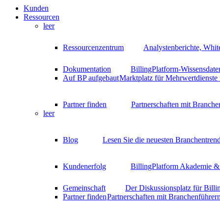
Kunden
Ressourcen
leer
Ressourcenzentrum
Analystenberichte, Whit
Dokumentation
BillingPlatform-Wissensdate
Auf BP aufgebaut
Marktplatz für Mehrwertdienste
Partner finden
Partnerschaften mit Branche
leer
Blog
Lesen Sie die neuesten Branchentrend
Kundenerfolg
BillingPlatform Akademie & 
Gemeinschaft
Der Diskussionsplatz für Bill
Partner finden
Partnerschaften mit Branchenführer