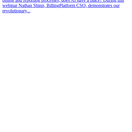
billing and reporting processes, does AI have a place? During this
webinar Nathan Shinn, BillingPlatform CSO, demonstrates our
revolutionary...