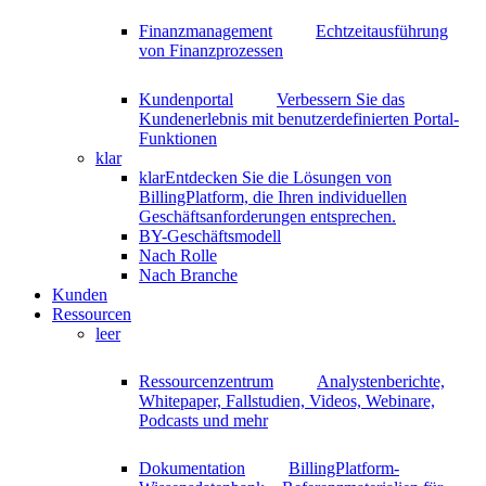
Finanzmanagement
Echtzeitausführung
von Finanzprozessen
Kundenportal
Verbessern Sie das
Kundenerlebnis mit benutzerdefinierten Portal-
Funktionen
klar
klar
Entdecken Sie die Lösungen von
BillingPlatform, die Ihren individuellen
Geschäftsanforderungen entsprechen.
BY-Geschäftsmodell
Nach Rolle
Nach Branche
Kunden
Ressourcen
leer
Ressourcenzentrum
Analystenberichte,
Whitepaper, Fallstudien, Videos, Webinare,
Podcasts und mehr
Dokumentation
BillingPlatform-