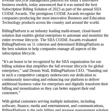
revenue lifecycle management platform for today’s innovative
business models, today announced that it was named the best
Subscription Billing Solution of 2023 as part of the annual SIIA
CODiE Awards. The prestigious CODiE Awards recognize the
companies producing the most innovative Business and Education
Technology products across the country and around the world.
BillingPlatform is an industry leading multi-tenant, cloud-based
solution that enables global enterprises to automate and monetize the
entire revenue lifecycle. The SIIA CODiE Awards evaluated
BillingPlatform on 11 criterion and determined BillingPlatform as
the best solution to help companies manage all aspects of the
subscription lifecycle.
“It’s an honor to be recognized by the SIIA organization for our
billing solution that simplifies the full revenue lifecycle for global
enterprises,” said Dennis Wall, BillingPlatform CEO. “Standing out
in such a competitive category underscores our dedication to
continuously innovating and enhancing our platform to deliver
additional business value for enterprises and digitally transform their
billing and monetization so they can better support their end
customers.”
With global customers serving multiple industries, including
software, finance, media and entertainment, and communications,
BillingPlatform is the only billing and revenue management solution