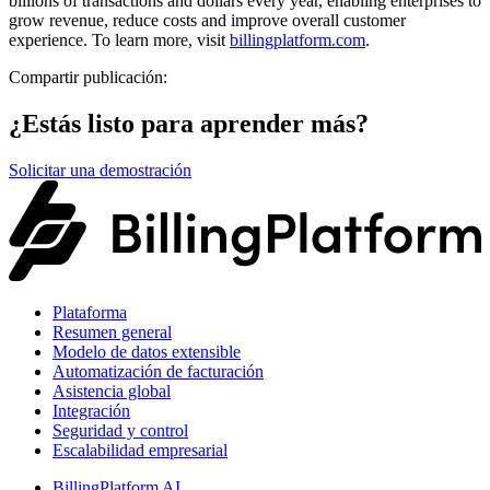
billions of transactions and dollars every year, enabling enterprises to
grow revenue, reduce costs and improve overall customer
experience. To learn more, visit
billingplatform.com
.
Compartir publicación:
¿Estás listo para aprender más?
Solicitar una demostración
Plataforma
Resumen general
Modelo de datos extensible
Automatización de facturación
Asistencia global
Integración
Seguridad y control
Escalabilidad empresarial
BillingPlatform AI