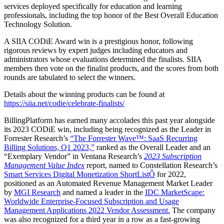
services deployed specifically for education and learning
professionals, including the top honor of the Best Overall Education
Technology Solution.
A SIIA CODiE Award win is a prestigious honor, following
rigorous reviews by expert judges including educators and
administrators whose evaluations determined the finalists. SIIA
members then vote on the finalist products, and the scores from both
rounds are tabulated to select the winners.
Details about the winning products can be found at
https://siia.net/codie/celebrate-finalists/
BillingPlatform has earned many accolades this past year alongside
its 2023 CODiE win, including being recognized as the Leader in
Forrester Research’s
“The Forrester Wave™: SaaS Recurring
Billing Solutions, Q1 2023,”
ranked as the Overall Leader and an
“Exemplary Vendor” in Ventana Research’s
2023 Subscription
Management Value Index
report, named to Constellation Research’s
Smart Services Digital Monetization ShortListÔ
for 2022,
positioned as an Automated Revenue Management Market Leader
by
MGI Research
and named a leader in the
IDC MarketScape:
Worldwide Enterprise-Focused Subscription and Usage
Management Applications 2022 Vendor Assessment.
The company
was also recognized for a third year in a row as a fast-growing