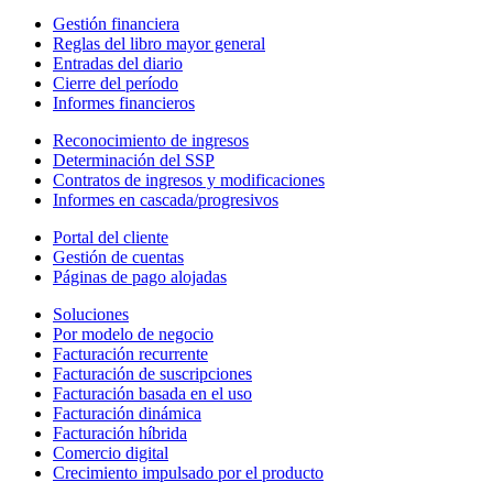
Gestión financiera
Reglas del libro mayor general
Entradas del diario
Cierre del período
Informes financieros
Reconocimiento de ingresos
Determinación del SSP
Contratos de ingresos y modificaciones
Informes en cascada/progresivos
Portal del cliente
Gestión de cuentas
Páginas de pago alojadas
Soluciones
Por modelo de negocio
Facturación recurrente
Facturación de suscripciones
Facturación basada en el uso
Facturación dinámica
Facturación híbrida
Comercio digital
Crecimiento impulsado por el producto