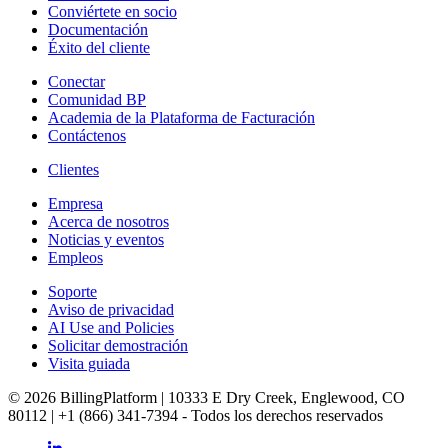
Conviértete en socio
Documentación
Éxito del cliente
Conectar
Comunidad BP
Academia de la Plataforma de Facturación
Contáctenos
Clientes
Empresa
Acerca de nosotros
Noticias y eventos
Empleos
Soporte
Aviso de privacidad
AI Use and Policies
Solicitar demostración
Visita guiada
© 2026 BillingPlatform | 10333 E Dry Creek, Englewood, CO
80112 | +1 (866) 341-7394 - Todos los derechos reservados