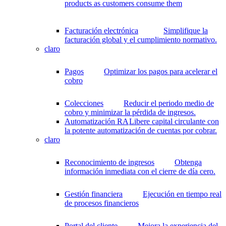
products as customers consume them
Facturación electrónica
Simplifique la
facturación global y el cumplimiento normativo.
claro
Pagos
Optimizar los pagos para acelerar el
cobro
Colecciones
Reducir el periodo medio de
cobro y minimizar la pérdida de ingresos.
Automatización RA
Libere capital circulante con
la potente automatización de cuentas por cobrar.
claro
Reconocimiento de ingresos
Obtenga
información inmediata con el cierre de día cero.
Gestión financiera
Ejecución en tiempo real
de procesos financieros
Portal del cliente
Mejora la experiencia del