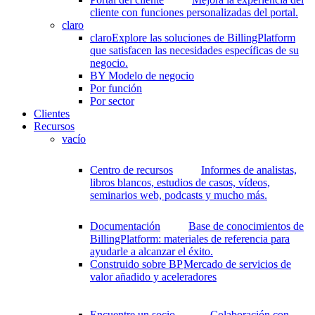
cliente con funciones personalizadas del portal.
claro
claro
Explore las soluciones de BillingPlatform
que satisfacen las necesidades específicas de su
negocio.
BY Modelo de negocio
Por función
Por sector
Clientes
Recursos
vacío
Centro de recursos
Informes de analistas,
libros blancos, estudios de casos, vídeos,
seminarios web, podcasts y mucho más.
Documentación
Base de conocimientos de
BillingPlatform: materiales de referencia para
ayudarle a alcanzar el éxito.
Construido sobre BP
Mercado de servicios de
valor añadido y aceleradores
Encuentre un socio
Colaboración con