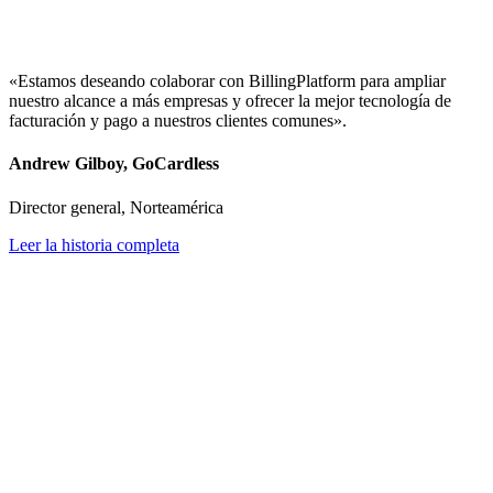
«Estamos deseando colaborar con BillingPlatform para ampliar
nuestro alcance a más empresas y ofrecer la mejor tecnología de
facturación y pago a nuestros clientes comunes».
Andrew Gilboy, GoCardless
Director general, Norteamérica
Leer la historia completa
Robust and Flexible Functionality to
Empower Account Managers, Enabling
Them to Effectively Oversee Accounts
and Deliver Exceptional Customer
Service