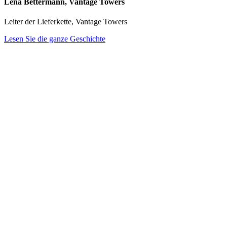
Lena Bettermann, Vantage Towers
Leiter der Lieferkette, Vantage Towers
Lesen Sie die ganze Geschichte
Formelbasierte Preisgestaltung
Berechnen Sie Produktpreise mithilfe von Formeln, die mehrere
Bedingungen und Attribute berücksichtigen, wobei dieselben
Konzepte wie bei Tabellenkalkulationsformeln zum Einsatz
kommen.
Beispiele: Preisgestaltung basierend auf physischen Abmessungen
(wie Länge und Breite) oder Preisgestaltung basierend auf der
zurückgelegten Strecke plus Nutzungsdauer.