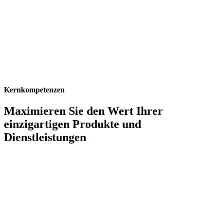
Kernkompetenzen
Maximieren Sie den Wert Ihrer
einzigartigen Produkte und
Dienstleistungen
Ultimative Flexibilität
Genießen Sie unvergleichliche Flexibilität bei der Festlegung und
Anpassung von Produkt- und Dienstleistungspreisen mit einer