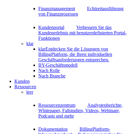
Finanzmanagement
Echtzeitausführung
von Finanzprozessen
Kundenportal
Verbessern Sie das
Kundenerlebnis mit benutzerdefinierten Portal-
Funktionen
klar
klar
Entdecken Sie die Lösungen von
BillingPlatform, die Ihren individuellen
Geschäftsanforderungen entsprechen.
BY-Geschäftsmodell
Nach Rolle
Nach Branche
Kunden
Ressourcen
leer
Ressourcenzentrum
Analystenberichte,
Whitepaper, Fallstudien, Videos, Webinare,
Podcasts und mehr
Dokumentation
BillingPlatform-