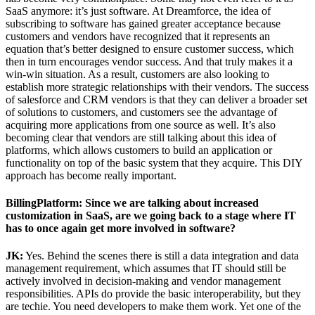
SaaS anymore: it’s just software. At Dreamforce, the idea of
subscribing to software has gained greater acceptance because
customers and vendors have recognized that it represents an
equation that’s better designed to ensure customer success, which
then in turn encourages vendor success. And that truly makes it a
win-win situation. As a result, customers are also looking to
establish more strategic relationships with their vendors. The success
of salesforce and CRM vendors is that they can deliver a broader set
of solutions to customers, and customers see the advantage of
acquiring more applications from one source as well. It’s also
becoming clear that vendors are still talking about this idea of
platforms, which allows customers to build an application or
functionality on top of the basic system that they acquire. This DIY
approach has become really important.
BillingPlatform: Since we are talking about increased
customization in SaaS, are we going back to a stage where IT
has to once again get more involved in software?
JK:
Yes. Behind the scenes there is still a data integration and data
management requirement, which assumes that IT should still be
actively involved in decision-making and vendor management
responsibilities. APIs do provide the basic interoperability, but they
are techie. You need developers to make them work. Yet one of the