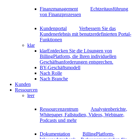
Finanzmanagement
Echtzeitausführung
von Finanzprozessen
Kundenportal
Verbessern Sie das
Kundenerlebnis mit benutzerdefinierten Portal-
Funktionen
klar
klar
Entdecken Sie die Lösungen von
BillingPlatform, die Ihren individuellen
Geschäftsanforderungen entsprechen.
BY-Geschäftsmodell
Nach Rolle
Nach Branche
Kunden
Ressourcen
leer
Ressourcenzentrum
Analystenberichte,
Whitepaper, Fallstudien, Videos, Webinare,
Podcasts und mehr
Dokumentation
BillingPlatform-