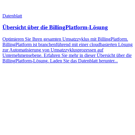
Datenblatt
Übersicht über die BillingPlatform-Lösung
Optimieren Sie Ihren gesamten Umsatzzyklus mit BillingPlatform.
BillingPlatform ist branchenführend mit einer cloudbasierten Lösung
zur Automatisierung von Umsatzzyklusprozessen auf
Unternehmensebene. Erfahren Sie mehr in dieser Übersicht über die
BillingPlatform-Lösung. Laden Sie das Datenblatt herunter...