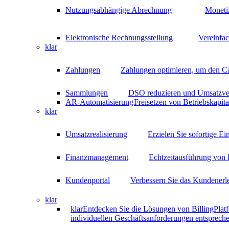
Nutzungsabhängige Abrechnung
Moneti
Elektronische Rechnungsstellung
Vereinfa
klar
Zahlungen
Zahlungen optimieren, um den C
Sammlungen
DSO reduzieren und Umsatzver
AR-Automatisierung
Freisetzen von Betriebskapit
klar
Umsatzrealisierung
Erzielen Sie sofortige E
Finanzmanagement
Echtzeitausführung von 
Kundenportal
Verbessern Sie das Kundenerle
klar
klar
Entdecken Sie die Lösungen von BillingPlatf
individuellen Geschäftsanforderungen entspreche