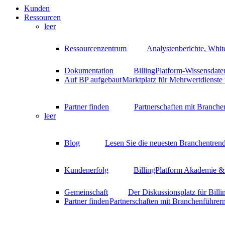
Kunden
Ressourcen
leer
Ressourcenzentrum
Analystenberichte, Whit
Dokumentation
BillingPlatform-Wissensdate
Auf BP aufgebaut
Marktplatz für Mehrwertdienste
Partner finden
Partnerschaften mit Branche
leer
Blog
Lesen Sie die neuesten Branchentrend
Kundenerfolg
BillingPlatform Akademie & 
Gemeinschaft
Der Diskussionsplatz für Bill
Partner finden
Partnerschaften mit Branchenführer