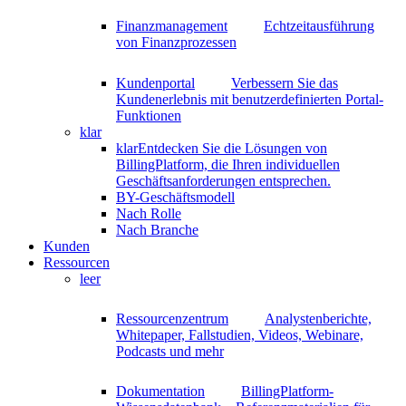
Finanzmanagement
Echtzeitausführung
von Finanzprozessen
Kundenportal
Verbessern Sie das
Kundenerlebnis mit benutzerdefinierten Portal-
Funktionen
klar
klar
Entdecken Sie die Lösungen von
BillingPlatform, die Ihren individuellen
Geschäftsanforderungen entsprechen.
BY-Geschäftsmodell
Nach Rolle
Nach Branche
Kunden
Ressourcen
leer
Ressourcenzentrum
Analystenberichte,
Whitepaper, Fallstudien, Videos, Webinare,
Podcasts und mehr
Dokumentation
BillingPlatform-