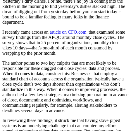
Yesterday’s dirty dishes. For me, there’s no joy in coming into the
kitchen in the morning to find yesterday’s dishes stacked high. The
dread of digging out from yesterday before you can start today is
bound to be a familiar feeling to many folks in the finance
department.
I recently came across an
article on CFO.com
that examined some
survey findings from the APQC around monthly close cycles. The
survey shows that in 25 percent of organizations, monthly close
takes 10 days—that’s one-third of each month consumed by
wrapping up the prior month.
The author points to two key culprits that are most likely to be
responsible for these dragged out close cycles: data and process.
When it comes to data, consider this: Businesses that employ a
standard chart of accounts across the organization typically have a
close cycle that’s two days shorter than organizations who don’t
standardize in this way. When it comes to improving processes, the
author cited a few key strategies: maximizing preparation in advance
of close, documenting and optimizing workflows, and
communicating regularly, for example, alerting stakeholders to
deadlines several days in advance.
In reviewing these findings, it struck me that having stove-piped
systems is an underlying challenge that can counter any efforts
aimed at enhancing either data or processes. Put another way, by