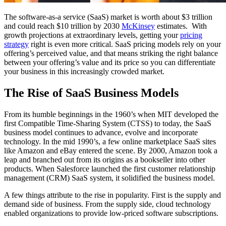
The software-as-a service (SaaS) market is worth about $3 trillion
and could reach $10 trillion by 2030
McKinsey
estimates. With
growth projections at extraordinary levels, getting your
pricing
strategy
right is even more critical. SaaS pricing models rely on your
offering’s perceived value, and that means striking the right balance
between your offering’s value and its price so you can differentiate
your business in this increasingly crowded market.
The Rise of SaaS Business Models
From its humble beginnings in the 1960’s when MIT developed the
first Compatible Time-Sharing System (CTSS) to today, the SaaS
business model continues to advance, evolve and incorporate
technology. In the mid 1990’s, a few online marketplace SaaS sites
like Amazon and eBay entered the scene. By 2000, Amazon took a
leap and branched out from its origins as a bookseller into other
products. When Salesforce launched the first customer relationship
management (CRM) SaaS system, it solidified the business model.
A few things attribute to the rise in popularity. First is the supply and
demand side of business. From the supply side, cloud technology
enabled organizations to provide low-priced software subscriptions.