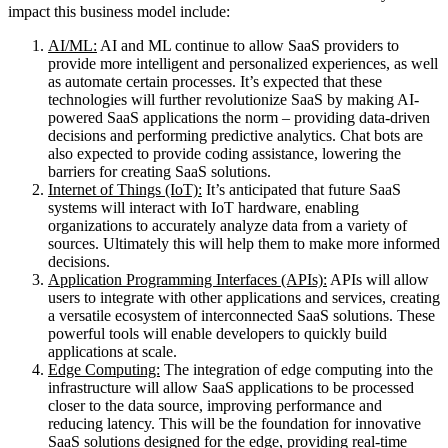
impact this business model include:
AI/ML:
AI and ML continue to allow SaaS providers to
provide more intelligent and personalized experiences, as well
as automate certain processes. It’s expected that these
technologies will further revolutionize SaaS by making AI-
powered SaaS applications the norm – providing data-driven
decisions and performing predictive analytics. Chat bots are
also expected to provide coding assistance, lowering the
barriers for creating SaaS solutions.
Internet of Things (IoT):
It’s anticipated that future SaaS
systems will interact with IoT hardware, enabling
organizations to accurately analyze data from a variety of
sources. Ultimately this will help them to make more informed
decisions.
Application Programming Interfaces (APIs):
APIs will allow
users to integrate with other applications and services, creating
a versatile ecosystem of interconnected SaaS solutions. These
powerful tools will enable developers to quickly build
applications at scale.
Edge Computing:
The integration of edge computing into the
infrastructure will allow SaaS applications to be processed
closer to the data source, improving performance and
reducing latency. This will be the foundation for innovative
SaaS solutions designed for the edge, providing real-time