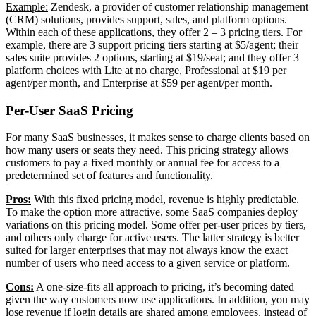
Example:
Zendesk, a provider of customer relationship management
(CRM) solutions, provides support, sales, and platform options.
Within each of these applications, they offer 2 – 3 pricing tiers. For
example, there are 3 support pricing tiers starting at $5/agent; their
sales suite provides 2 options, starting at $19/seat; and they offer 3
platform choices with Lite at no charge, Professional at $19 per
agent/per month, and Enterprise at $59 per agent/per month.
Per-User SaaS Pricing
For many SaaS businesses, it makes sense to charge clients based on
how many users or seats they need. This pricing strategy allows
customers to pay a fixed monthly or annual fee for access to a
predetermined set of features and functionality.
Pros:
With this fixed pricing model, revenue is highly predictable.
To make the option more attractive, some SaaS companies deploy
variations on this pricing model. Some offer per-user prices by tiers,
and others only charge for active users. The latter strategy is better
suited for larger enterprises that may not always know the exact
number of users who need access to a given service or platform.
Cons:
A one-size-fits all approach to pricing, it’s becoming dated
given the way customers now use applications. In addition, you may
lose revenue if login details are shared among employees, instead of