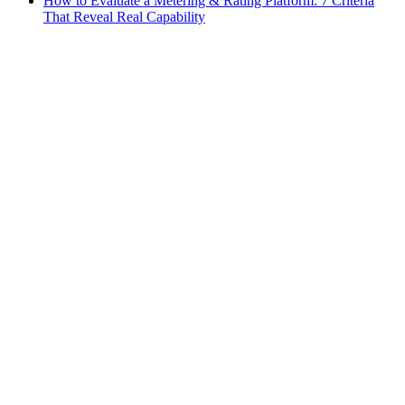
How to Evaluate a Metering & Rating Platform: 7 Criteria
That Reveal Real Capability