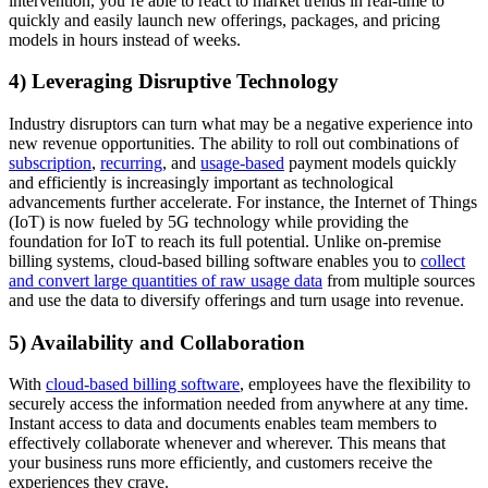
intervention, you’re able to react to market trends in real-time to
quickly and easily launch new offerings, packages, and pricing
models in hours instead of weeks.
4) Leveraging Disruptive Technology
Industry disruptors can turn what may be a negative experience into
new revenue opportunities. The ability to roll out combinations of
subscription
,
recurring
, and
usage-based
payment models quickly
and efficiently is increasingly important as technological
advancements further accelerate. For instance, the Internet of Things
(IoT) is now fueled by 5G technology while providing the
foundation for IoT to reach its full potential. Unlike on-premise
billing systems, cloud-based billing software enables you to
collect
and convert large quantities of raw usage data
from multiple sources
and use the data to diversify offerings and turn usage into revenue.
5) Availability and Collaboration
With
cloud-based billing software
, employees have the flexibility to
securely access the information needed from anywhere at any time.
Instant access to data and documents enables team members to
effectively collaborate whenever and wherever. This means that
your business runs more efficiently, and customers receive the
experiences they crave.