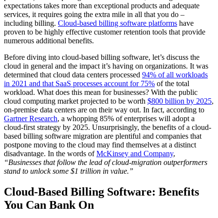
expectations takes more than exceptional products and adequate
services, it requires going the extra mile in all that you do –
including billing.
Cloud-based billing software platforms
have
proven to be highly effective customer retention tools that provide
numerous additional benefits.
Before diving into cloud-based billing software, let’s discuss the
cloud in general and the impact it’s having on organizations. It was
determined that cloud data centers processed
94% of all workloads
in 2021 and that SaaS processes account for 75%
of the total
workload. What does this mean for businesses? With the public
cloud computing market projected to be worth
$800 billion by 2025
,
on-premise data centers are on their way out. In fact, according to
Gartner Research
, a whopping 85% of enterprises will adopt a
cloud-first strategy by 2025. Unsurprisingly, the benefits of a cloud-
based billing software migration are plentiful and companies that
postpone moving to the cloud may find themselves at a distinct
disadvantage. In the words of
McKinsey and Company
,
“Businesses that follow the lead of cloud-migration outperformers
stand to unlock some $1 trillion in value.”
Cloud-Based Billing Software: Benefits
You Can Bank On