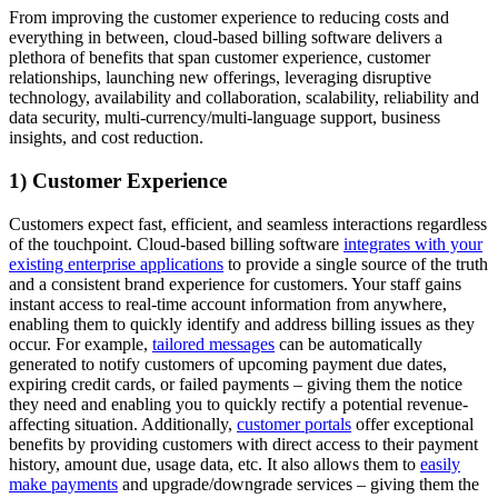
From improving the customer experience to reducing costs and
everything in between, cloud-based billing software delivers a
plethora of benefits that span customer experience, customer
relationships, launching new offerings, leveraging disruptive
technology, availability and collaboration, scalability, reliability and
data security, multi-currency/multi-language support, business
insights, and cost reduction.
1) Customer Experience
Customers expect fast, efficient, and seamless interactions regardless
of the touchpoint. Cloud-based billing software
integrates with your
existing enterprise applications
to provide a single source of the truth
and a consistent brand experience for customers. Your staff gains
instant access to real-time account information from anywhere,
enabling them to quickly identify and address billing issues as they
occur. For example,
tailored messages
can be automatically
generated to notify customers of upcoming payment due dates,
expiring credit cards, or failed payments – giving them the notice
they need and enabling you to quickly rectify a potential revenue-
affecting situation. Additionally,
customer portals
offer exceptional
benefits by providing customers with direct access to their payment
history, amount due, usage data, etc. It also allows them to
easily
make payments
and upgrade/downgrade services – giving them the