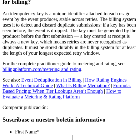
for billing?
An idempotency key is a unique identifier attached to each usage
event by the event producer, stable across retries. The billing system
uses it to detect and discard duplicate submissions: if a key has been
seen before, the event is dropped. The key must be generated by the
producer before the first submission — a key created at receipt is
always a new key, which means retries are never recognized as
duplicates. It must be stored durably in the billing system for at least
the length of your longest expected retry window.
For the complete practitioner guide to metering and rating, see
billingplatform.com/metering-and-rating
.
See also:
Event Deduplication in Billing
|
How Rating Engines
Work: A Technical Guide
|
What Is Billing Mediation?
|
Formula-
Based Pricing: When Tier Lookups Aren’t Enough
|
How to
Evaluate a Metering & Rating Platform
Compartir publicación:
Suscríbase a nuestro boletín informativo
First Name
*