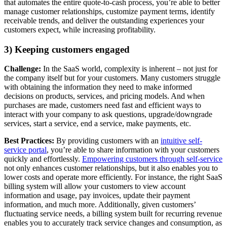
that automates the entire quote-to-cash process, you’re able to better
manage customer relationships, customize payment terms, identify
receivable trends, and deliver the outstanding experiences your
customers expect, while increasing profitability.
3) Keeping customers engaged
Challenge:
In the SaaS world, complexity is inherent – not just for
the company itself but for your customers. Many customers struggle
with obtaining the information they need to make informed
decisions on products, services, and pricing models. And when
purchases are made, customers need fast and efficient ways to
interact with your company to ask questions, upgrade/downgrade
services, start a service, end a service, make payments, etc.
Best Practices:
By providing customers with an
intuitive self-
service portal
, you’re able to share information with your customers
quickly and effortlessly.
Empowering customers through self-service
not only enhances customer relationships, but it also enables you to
lower costs and operate more efficiently. For instance, the right SaaS
billing system will allow your customers to view account
information and usage, pay invoices, update their payment
information, and much more. Additionally, given customers’
fluctuating service needs, a billing system built for recurring revenue
enables you to accurately track service changes and consumption, as