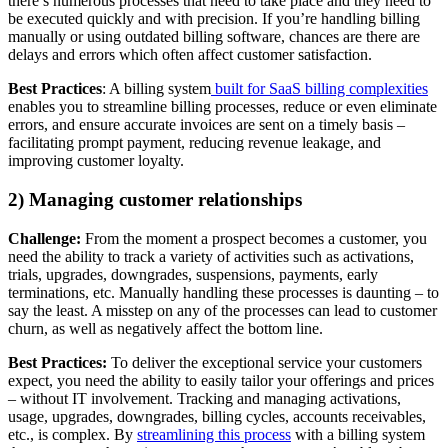
there’s numerous processes that need to take place and they need to
be executed quickly and with precision. If you’re handling billing
manually or using outdated billing software, chances are there are
delays and errors which often affect customer satisfaction.
Best Practice
s
: A billing system
built for SaaS billing complexities
enables you to streamline billing processes, reduce or even eliminate
errors, and ensure accurate invoices are sent on a timely basis –
facilitating prompt payment, reducing revenue leakage, and
improving customer loyalty.
2) Managing customer relationships
Challenge:
From the moment a prospect becomes a customer, you
need the ability to track a variety of activities such as activations,
trials, upgrades, downgrades, suspensions, payments, early
terminations, etc. Manually handling these processes is daunting – to
say the least. A misstep on any of the processes can lead to customer
churn, as well as negatively affect the bottom line.
Best Practices:
To deliver the exceptional service your customers
expect, you need the ability to easily tailor your offerings and prices
– without IT involvement. Tracking and managing activations,
usage, upgrades, downgrades, billing cycles, accounts receivables,
etc., is complex. By
streamlining this process
with a billing system