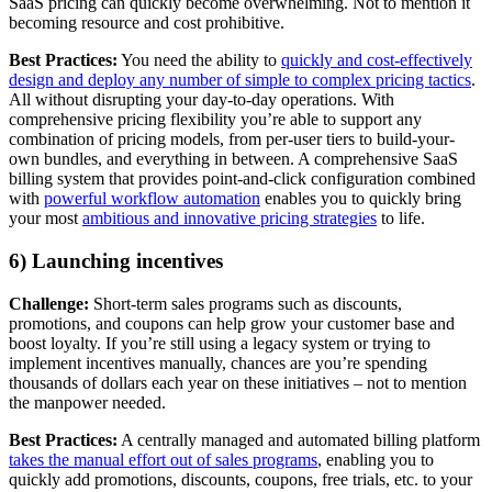
SaaS pricing can quickly become overwhelming. Not to mention it
becoming resource and cost prohibitive.
Best Practices:
You need the ability to
quickly and cost-effectively
design and deploy any number of simple to complex pricing tactics
.
All without disrupting your day-to-day operations. With
comprehensive pricing flexibility you’re able to support any
combination of pricing models, from per-user tiers to build-your-
own bundles, and everything in between. A comprehensive SaaS
billing system that provides point-and-click configuration combined
with
powerful workflow automation
enables you to quickly bring
your most
ambitious and innovative pricing strategies
to life.
6) Launching incentives
Challenge:
Short-term sales programs such as discounts,
promotions, and coupons can help grow your customer base and
boost loyalty. If you’re still using a legacy system or trying to
implement incentives manually, chances are you’re spending
thousands of dollars each year on these initiatives – not to mention
the manpower needed.
Best Practices:
A centrally managed and automated billing platform
takes the manual effort out of sales programs
, enabling you to
quickly add promotions, discounts, coupons, free trials, etc. to your