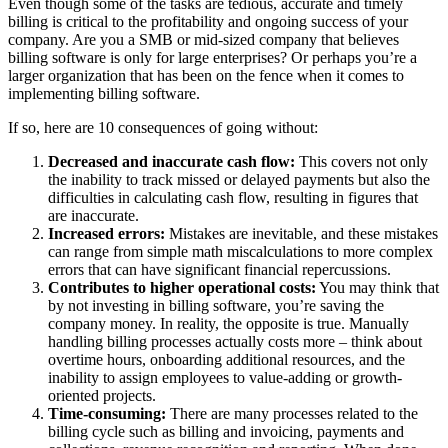
Even though some of the tasks are tedious, accurate and timely
billing is critical to the profitability and ongoing success of your
company. Are you a SMB or mid-sized company that believes
billing software is only for large enterprises? Or perhaps you’re a
larger organization that has been on the fence when it comes to
implementing billing software.
If so, here are 10 consequences of going without:
Decreased and inaccurate cash flow:
This covers not only
the inability to track missed or delayed payments but also the
difficulties in calculating cash flow, resulting in figures that
are inaccurate.
Increased errors:
Mistakes are inevitable, and these mistakes
can range from simple math miscalculations to more complex
errors that can have significant financial repercussions.
Contributes to higher operational costs:
You may think that
by not investing in billing software, you’re saving the
company money. In reality, the opposite is true. Manually
handling billing processes actually costs more – think about
overtime hours, onboarding additional resources, and the
inability to assign employees to value-adding or growth-
oriented projects.
Time-consuming:
There are many processes related to the
billing cycle such as billing and invoicing, payments and