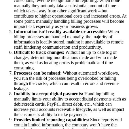
collections, revenue recognition and reporting. When done
manually they not only take a substantial amount of time –
which takes away from other significant work – but
contributes to higher operational costs and increased errors. At
some point, manually handling billing processes will become
impractical, especially as your business grows.
Information isn’t readily available or accessible:
When
billing processes are handled manually, the majority of
information is locally stored, making it unavailable to remote
staff, hindering communication and productivity.
Difficult to track changes:
Without an up-to-date log of
changes, determining modifications made and who made
them, as well as locating errors is problematic and time
consuming.
Processes can be missed:
Without automated workflows,
you run the risk of processes being overlooked or falling
through the cracks, which can result in errors and revenue
leakage.
Inability to accept digital payments:
Handling billing
manually limits your ability to accept digital payments such as
debit/credit cards, PayPal, direct debit, etc., which can
increase your accounts receivable lifecycle, as well as impact
the customer’s ability to make payments.
Provides limited reporting capabilities:
Since reports will
contain limited information, the company won’t have the