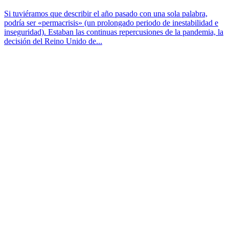
Si tuviéramos que describir el año pasado con una sola palabra,
podría ser «permacrisis» (un prolongado periodo de inestabilidad e
inseguridad). Estaban las continuas repercusiones de la pandemia, la
decisión del Reino Unido de...