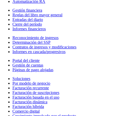
Automatización RA
Gestión financiera
Reglas del libro mayor general
Entradas del diario
Cierre del período
Informes financieros
Reconocimiento de ingresos
Determinación del SSP
Contratos de ingresos y modificaciones
Informes en cascada/progresivos
Portal del cliente
Gestión de cuentas
Páginas de pago alojadas
Soluciones
Por modelo de negocio
Facturación recurrente
Facturación de suscripciones
Facturación basada en el uso
Facturación dinámica
Facturación híbrida
Comercio digital
Crecimiento impulsado por el producto