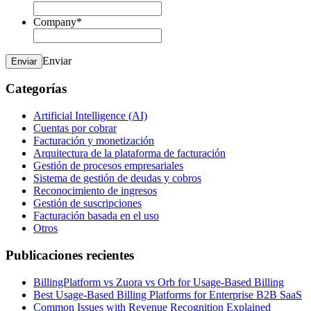
Company
*
Enviar
Enviar
Categorías
Artificial Intelligence (AI)
Cuentas por cobrar
Facturación y monetización
Arquitectura de la plataforma de facturación
Gestión de procesos empresariales
Sistema de gestión de deudas y cobros
Reconocimiento de ingresos
Gestión de suscripciones
Facturación basada en el uso
Otros
Publicaciones recientes
BillingPlatform vs Zuora vs Orb for Usage-Based Billing
Best Usage-Based Billing Platforms for Enterprise B2B SaaS
Common Issues with Revenue Recognition Explained