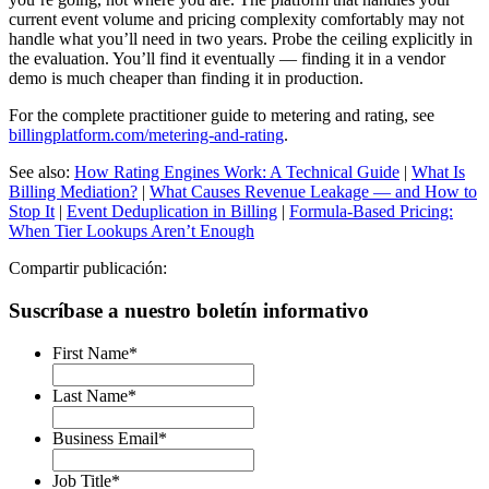
current event volume and pricing complexity comfortably may not
handle what you’ll need in two years. Probe the ceiling explicitly in
the evaluation. You’ll find it eventually — finding it in a vendor
demo is much cheaper than finding it in production.
For the complete practitioner guide to metering and rating, see
billingplatform.com/metering-and-rating
.
See also:
How Rating Engines Work: A Technical Guide
|
What Is
Billing Mediation?
|
What Causes Revenue Leakage — and How to
Stop It
|
Event Deduplication in Billing
|
Formula-Based Pricing:
When Tier Lookups Aren’t Enough
Compartir publicación:
Suscríbase a nuestro boletín informativo
First Name
*
Last Name
*
Business Email
*
Job Title
*