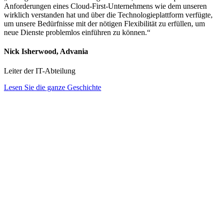
Anforderungen eines Cloud-First-Unternehmens wie dem unseren
wirklich verstanden hat und über die Technologieplattform verfügte,
um unsere Bedürfnisse mit der nötigen Flexibilität zu erfüllen, um
neue Dienste problemlos einführen zu können.“
Nick Isherwood, Advania
Leiter der IT-Abteilung
Lesen Sie die ganze Geschichte
Streamlining Quote-to-Cash with
Integrated Billing
Optimizing the quote-to-cash process starts with seamless system
connectivity. Quote-to-cash spans everything from quoting and
approvals to invoicing and payment reconciliation. Without tight
coordination between your CRM, CPQ, ERP, and billing platforms,
manual re-entry, bottlenecks, and delays become inevitable.
By aligning billing operations with sales, product, and finance