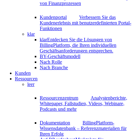
von Finanzprozessen
Kundenportal
Verbessern Sie das
Kundenerlebnis mit benutzerdefinierten Portal-
Funktionen
klar
klar
Entdecken Sie die Lösungen von
BillingPlatform, die Ihren individuellen
Geschäftsanforderungen entsprechen.
BY-Geschäftsmodell
Nach Rolle
Nach Branche
Kunden
Ressourcen
leer
Ressourcenzentrum
Analystenberichte,
Whitepaper, Fallstudien, Videos, Webinare,
Podcasts und mehr
Dokumentation
BillingPlatform-
Wissensdatenbank – Referenzmaterialien für
Ihren Erfolg