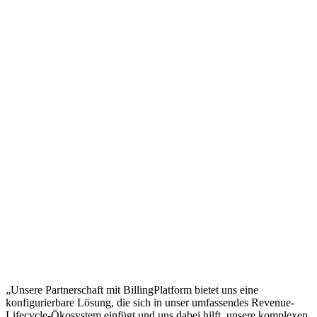
„Unsere Partnerschaft mit BillingPlatform bietet uns eine
konfigurierbare Lösung, die sich in unser umfassendes Revenue-
Lifecycle-Ökosystem einfügt und uns dabei hilft, unsere komplexen