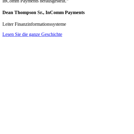
InComm Payments herausgestellt.“
Dean Thompson Sr., InComm Payments
Leiter Finanzinformationssysteme
Lesen Sie die ganze Geschichte
Manage Your Billing Data, Workflows,
and Integrations Effortlessly Using Point-
And-Click Configuration—no Coding
Required.
BillingPlatform empowers business users with unparalleled no-code,
point-and-click configurability.
Design and launch products faster than ever
Customize interfaces, data models, and workflows to match
your enterprise needs
Seamlessly sync data with critical applications and create
custom objects and fields with ease