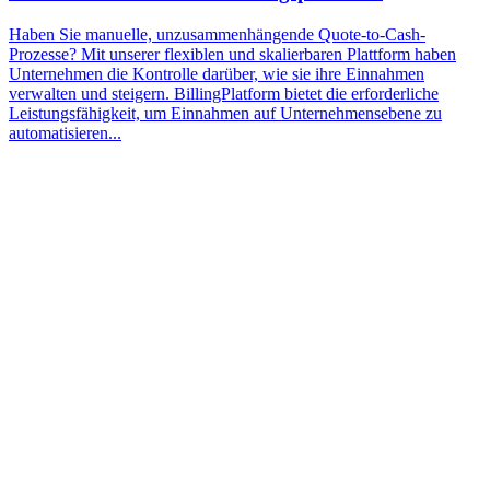
Haben Sie manuelle, unzusammenhängende Quote-to-Cash-
Prozesse? Mit unserer flexiblen und skalierbaren Plattform haben
Unternehmen die Kontrolle darüber, wie sie ihre Einnahmen
verwalten und steigern. BillingPlatform bietet die erforderliche
Leistungsfähigkeit, um Einnahmen auf Unternehmensebene zu
automatisieren...