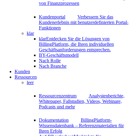
von Finanzprozessen
Kundenportal
Verbessern Sie das
Kundenerlebnis mit benutzerdefinierten Portal-
Funktionen
klar
klar
Entdecken Sie die Lösungen von
BillingPlatform, die Ihren individuellen
Geschäftsanforderungen entsprechen.
BY-Geschäftsmodell
Nach Rolle
Nach Branche
Kunden
Ressourcen
leer
Ressourcenzentrum
Analystenberichte,
Whitepaper, Fallstudien, Videos, Webinare,
Podcasts und mehr
Dokumentation
BillingPlatform-
Wissensdatenbank – Referenzmaterialien für
Ihren Erfolg