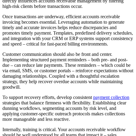
directly influences accounts receivable management by filtering
high-risk clients before transactions occur.
Once transactions are underway, efficient accounts receivable
invoicing becomes essential. Leveraging automation to generate
timely and accurate invoices helps reduce discrepancies and
promotes timely payment. Templates, predefined delivery schedules,
and integration with your CRM or ERP systems support consistency
and speed – critical for fast-paced billing environments.
Customer communication should also be front and center.
Implementing structured payment reminders – both pre- and post-
due – can reduce late payments. These reminders – which could be
via email, SMS, or customer portals – reinforce expectations without
damaging relationships. Coupled with a thoughtful escalation
strategy, they help recover overdue accounts while maintaining
goodwill.
To support recovery efforts, develop consistent
payment collection
strategies that balance firmness with flexibility. Establishing clear
dunning workflows, segmenting accounts by risk level, and
applying customer-specific outreach protocols makes collections
more manageable and less reactive.
Internally, training is critical. Your accounts receivable workflow
should be well understood by all teams that impact it – sales,