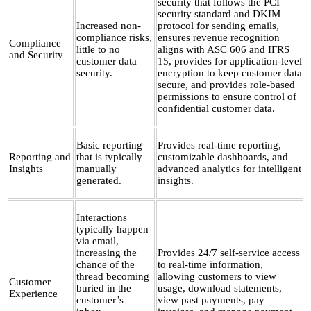
security that follows the PCI
security standard and DKIM
Increased non-
protocol for sending emails,
compliance risks,
ensures revenue recognition
Compliance
little to no
aligns with ASC 606 and IFRS
and Security
customer data
15, provides for application-level
security.
encryption to keep customer data
secure, and provides role-based
permissions to ensure control of
confidential customer data.
Basic reporting
Provides real-time reporting,
Reporting and
that is typically
customizable dashboards, and
Insights
manually
advanced analytics for intelligent
generated.
insights.
Interactions
typically happen
via email,
increasing the
Provides 24/7 self-service access
chance of the
to real-time information,
thread becoming
allowing customers to view
Customer
buried in the
usage, download statements,
Experience
customer’s
view past payments, pay