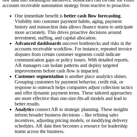
accounts receivable automation strategy from reactive to proactive.
One immediate benefit is
better cash flow forecasting
.
Visibility into customer payment habits, aging, payment
history and transaction data allows finance teams to anticipate
more accurately. This drives proactive decisions around
investment, staffing, and capital allocation.
Advanced dashboards
uncover bottlenecks and risks in the
accounts receivable workflow. For instance, repeated invoice
disputes from certain customer segments could indicate
communication gaps or policy issues. With detailed reports,
AR managers can isolate patterns and deploy targeted
improvements before cash flow is impacted.
Customer segmentation
is another place analytics shines.
Grouping customers by payment behavior, credit risk, or
response to outreach helps companies adjust collection tactics
and offer dynamic payment terms. These tailored approaches
are more effective than one-size-fits-all models and lead to
better results.
Analytics
connect AR to strategic planning. These insights
inform broader business decisions – like refining sales
incentives, adjusting pricing models, or modifying delivery
schedules. AR data then becomes a resource for leadership
teams across the business.