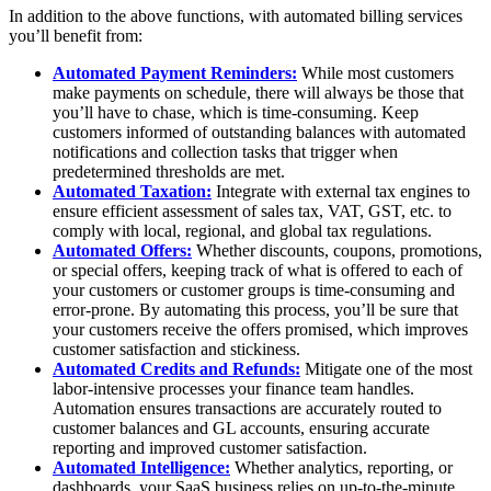
In addition to the above functions, with automated billing services
you’ll benefit from:
Automated Payment Reminders:
While most customers
make payments on schedule, there will always be those that
you’ll have to chase, which is time-consuming. Keep
customers informed of outstanding balances with automated
notifications and collection tasks that trigger when
predetermined thresholds are met.
Automated Taxation:
Integrate with external tax engines to
ensure efficient assessment of sales tax, VAT, GST, etc. to
comply with local, regional, and global tax regulations.
Automated Offers:
Whether discounts, coupons, promotions,
or special offers, keeping track of what is offered to each of
your customers or customer groups is time-consuming and
error-prone. By automating this process, you’ll be sure that
your customers receive the offers promised, which improves
customer satisfaction and stickiness.
Automated Credits and Refunds:
Mitigate one of the most
labor-intensive processes your finance team handles.
Automation ensures transactions are accurately routed to
customer balances and GL accounts, ensuring accurate
reporting and improved customer satisfaction.
Automated Intelligence:
Whether analytics, reporting, or
dashboards, your SaaS business relies on up-to-the-minute