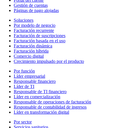
Portal del cliente
Gestión de cuentas
Páginas de pago alojadas
Soluciones
Por modelo de negocio
Facturación recurrente
Facturación de suscripciones
Facturación basada en el uso
Facturación dinámica
Facturación híbrida
Comercio digital
Crecimiento impulsado por el producto
Por función
Líder empresarial
Responsable financiero
Líder de TI
Responsable de TI financiero
Líder en comercialización
Responsable de operaciones de facturación
Responsable de contabilidad de ingresos
Líder en transformación digital
Por sector
Servicios sanitarios