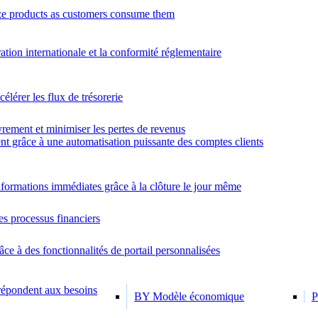
e products as customers consume them
ration internationale et la conformité réglementaire
élérer les flux de trésorerie
rement et minimiser les pertes de revenus
nt grâce à une automatisation puissante des comptes clients
formations immédiates grâce à la clôture le jour même
es processus financiers
âce à des fonctionnalités de portail personnalisées
 répondent aux besoins
BY Modèle économique
P