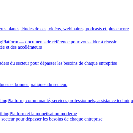
vres blancs, études de cas, vidéos, webinaires, podcasts et plus encore
gPlatform — documents de référence pour vous aider à réussir
ée et des accélérateurs
eaders du secteur pour dépasser les besoins de chaque entreprise
tuces et bonnes pratiques du secteur.
llingPlatform, communauté, services professionnels, assistance techniq
illingPlatform et la monétisation moderne
u secteur pour dépasser les besoins de chaque entreprise