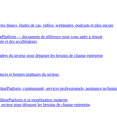
vres blancs, études de cas, vidéos, webinaires, podcasts et plus encore
gPlatform — documents de référence pour vous aider à réussir
ée et des accélérateurs
eaders du secteur pour dépasser les besoins de chaque entreprise
tuces et bonnes pratiques du secteur.
llingPlatform, communauté, services professionnels, assistance techniq
illingPlatform et la monétisation moderne
u secteur pour dépasser les besoins de chaque entreprise