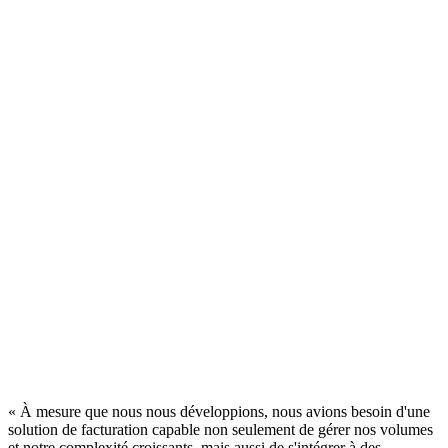
« À mesure que nous nous développions, nous avions besoin d'une
solution de facturation capable non seulement de gérer nos volumes
et notre complexité croissants, mais aussi de s'intégrer à des