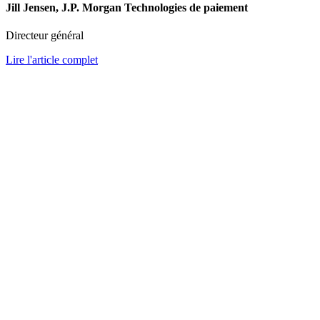
Jill Jensen, J.P. Morgan Technologies de paiement
Directeur général
Lire l'article complet
Automated Cash App
Efficient cash application is crucial for maintaining a healthy cash
flow. Our platform simplifies cash reconciliation with real-time
updates and automated processes, ensuring accurate postings and
reducing manual efforts.
Key functionalities include:
Automated Reconciliation:
Match payments to invoices
quickly and accurately
Accelerated Cash Posting:
Speed up cash postings to
improve cash flow