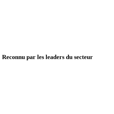
En savoir plus
Pay by Link
Accelerate payments with secure, no-login links shared by email,
text or invoice—delivering a seamless, PCI-compliant experience.
En savoir plus
Reconnu par les leaders du secteur