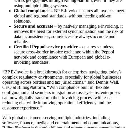
across geographies through BillingPlatform, even if they are
using multiple billing systems.
Global compliance
– BP E-Invoice ensures all invoices meet
global and regional standards, without needing add-on
solutions.
Secure and accurate
– by natively managing e-invoicing, it
removes the need for external synchronization and the risk of
data inconsistencies, so invoices are always accurate and
reliable.
Certified Peppol service provider
– ensures seamless,
secure cross-border invoice exchange within the Peppol
network and compliance with European and global e-
invoicing mandates.
“BP E-Invoice is a breakthrough for enterprises navigating today’s
complex regulatory environments, especially for global businesses
operating across borders and tax jurisdictions,” said Dennis Wall,
CEO at BillingPlatform. “With compliance built-in, flexible
configuration and seamless integration across systems, enterprises
can now digitally transform their invoicing process with ease—
reducing risk while improving operational efficiency and the
customer experience.”
With global customers serving multiple industries, including
software, finance, media and entertainment and communications,
BillingPlatform is the only billing and revenue management solution