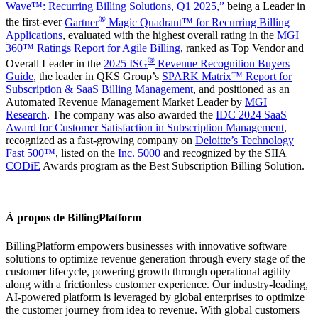
Wave™: Recurring Billing Solutions, Q1 2025,”
being a Leader in
®
the first-ever
Gartner
Magic Quadrant™ for Recurring Billing
Applications
, evaluated with the highest overall rating in the
MGI
360™ Ratings Report for Agile Billing
, ranked as Top Vendor and
®
Overall Leader in the
2025 ISG
Revenue Recognition Buyers
Guide
, the leader in QKS Group’s
SPARK Matrix™ Report for
Subscription & SaaS Billing Management
, and positioned as an
Automated Revenue Management Market Leader by
MGI
Research
. The company was also awarded the
IDC 2024 SaaS
Award for Customer Satisfaction in Subscription Management
,
recognized as a fast-growing company on
Deloitte’s Technology
Fast 500™
, listed on the
Inc. 5000
and recognized by the SIIA
CODiE
Awards program as the Best Subscription Billing Solution.
À propos de BillingPlatform
BillingPlatform empowers businesses with innovative software
solutions to optimize revenue generation through every stage of the
customer lifecycle, powering growth through operational agility
along with a frictionless customer experience. Our industry-leading,
AI-powered platform is leveraged by global enterprises to optimize
the customer journey from idea to revenue. With global customers