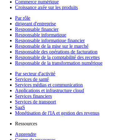
Commerce numérique
Croissance axée sur les produits
Par rôle
dirigeant d'entreprise
Responsable financier
Responsable informatique
Responsable informatique financier
Responsable de la mise sur le marché
Responsable des opérations de facturation
Responsable de la comptabilité des recettes
Responsable de la transformation numérique
Par secteur d'activité
Services de santé
Services médias et communication
Applications et infrastructure cloud
Services financiers
Services de transport
SaaS
Monétisation de l'IA et gestion des revenus
Ressources
Apprendre
Centre de ressources