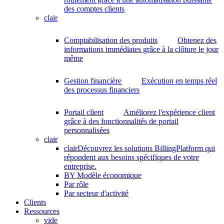
des comptes clients
clair
Comptabilisation des produits
Obtenez des
informations immédiates grâce à la clôture le jour
même
Gestion financière
Exécution en temps réel
des processus financiers
Portail client
Améliorez l'expérience client
grâce à des fonctionnalités de portail
personnalisées
clair
clair
Découvrez les solutions BillingPlatform qui
répondent aux besoins spécifiques de votre
entreprise.
BY Modèle économique
Par rôle
Par secteur d'activité
Clients
Ressources
vide