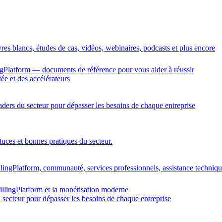
vres blancs, études de cas, vidéos, webinaires, podcasts et plus encore
gPlatform — documents de référence pour vous aider à réussir
ée et des accélérateurs
eaders du secteur pour dépasser les besoins de chaque entreprise
tuces et bonnes pratiques du secteur.
llingPlatform, communauté, services professionnels, assistance techniq
illingPlatform et la monétisation moderne
u secteur pour dépasser les besoins de chaque entreprise