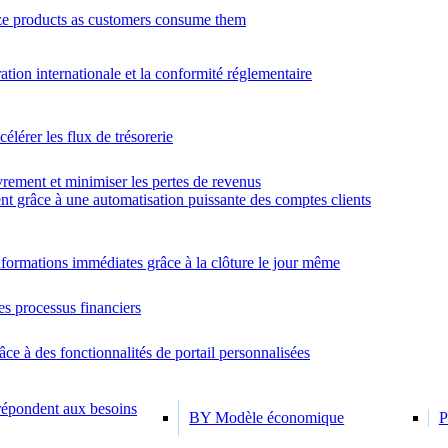
e products as customers consume them
ration internationale et la conformité réglementaire
élérer les flux de trésorerie
rement et minimiser les pertes de revenus
nt grâce à une automatisation puissante des comptes clients
formations immédiates grâce à la clôture le jour même
es processus financiers
âce à des fonctionnalités de portail personnalisées
 répondent aux besoins
BY Modèle économique
P