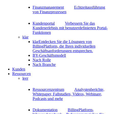
Finanzmanagement
Echtzeitausführung
von Finanzprozessen
Kundenportal
Verbessern Sie das
Kundenerlebnis mit benutzerdefinierten Portal-
Funktionen
klar
klar
Entdecken Sie die Lösungen von
BillingPlatform, die Ihren individuellen
Geschäftsanforderungen entsprechen.
BY-Geschäftsmodell
Nach Rolle
Nach Branche
Kunden
Ressourcen
leer
Ressourcenzentrum
Analystenberichte,
Whitepaper, Fallstudien, Videos, Webinare,
Podcasts und mehr
Dokumentation
BillingPlatform-