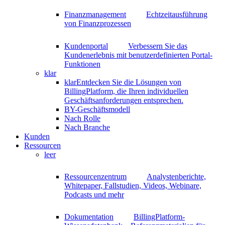
Finanzmanagement
Echtzeitausführung
von Finanzprozessen
Kundenportal
Verbessern Sie das
Kundenerlebnis mit benutzerdefinierten Portal-
Funktionen
klar
klar
Entdecken Sie die Lösungen von
BillingPlatform, die Ihren individuellen
Geschäftsanforderungen entsprechen.
BY-Geschäftsmodell
Nach Rolle
Nach Branche
Kunden
Ressourcen
leer
Ressourcenzentrum
Analystenberichte,
Whitepaper, Fallstudien, Videos, Webinare,
Podcasts und mehr
Dokumentation
BillingPlatform-