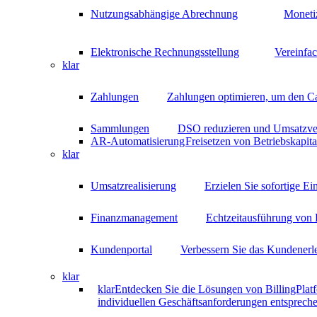
Nutzungsabhängige Abrechnung
Moneti
Elektronische Rechnungsstellung
Vereinfa
klar
Zahlungen
Zahlungen optimieren, um den C
Sammlungen
DSO reduzieren und Umsatzver
AR-Automatisierung
Freisetzen von Betriebskapit
klar
Umsatzrealisierung
Erzielen Sie sofortige E
Finanzmanagement
Echtzeitausführung von 
Kundenportal
Verbessern Sie das Kundenerle
klar
klar
Entdecken Sie die Lösungen von BillingPlatf
individuellen Geschäftsanforderungen entspreche