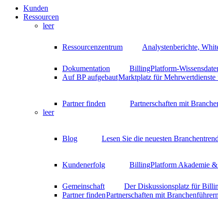
Kunden
Ressourcen
leer
Ressourcenzentrum
Analystenberichte, Whit
Dokumentation
BillingPlatform-Wissensdate
Auf BP aufgebaut
Marktplatz für Mehrwertdienste
Partner finden
Partnerschaften mit Branche
leer
Blog
Lesen Sie die neuesten Branchentrend
Kundenerfolg
BillingPlatform Akademie & 
Gemeinschaft
Der Diskussionsplatz für Bill
Partner finden
Partnerschaften mit Branchenführer