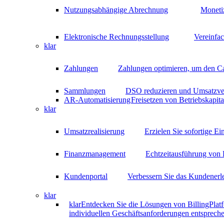
Nutzungsabhängige Abrechnung
Moneti
Elektronische Rechnungsstellung
Vereinfa
klar
Zahlungen
Zahlungen optimieren, um den C
Sammlungen
DSO reduzieren und Umsatzver
AR-Automatisierung
Freisetzen von Betriebskapit
klar
Umsatzrealisierung
Erzielen Sie sofortige E
Finanzmanagement
Echtzeitausführung von 
Kundenportal
Verbessern Sie das Kundenerle
klar
klar
Entdecken Sie die Lösungen von BillingPlatf
individuellen Geschäftsanforderungen entspreche