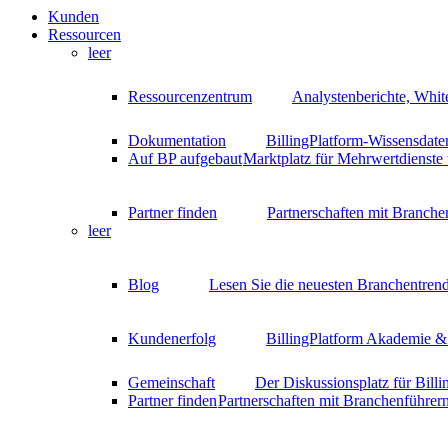
Kunden
Ressourcen
leer
Ressourcenzentrum
Analystenberichte, Whit
Dokumentation
BillingPlatform-Wissensdate
Auf BP aufgebaut
Marktplatz für Mehrwertdienste
Partner finden
Partnerschaften mit Branche
leer
Blog
Lesen Sie die neuesten Branchentrend
Kundenerfolg
BillingPlatform Akademie & 
Gemeinschaft
Der Diskussionsplatz für Bill
Partner finden
Partnerschaften mit Branchenführer