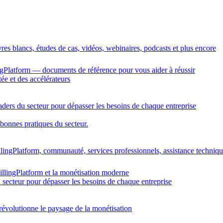
vres blancs, études de cas, vidéos, webinaires, podcasts et plus encore
gPlatform — documents de référence pour vous aider à réussir
ée et des accélérateurs
eaders du secteur pour dépasser les besoins de chaque entreprise
 bonnes pratiques du secteur.
llingPlatform, communauté, services professionnels, assistance techniq
illingPlatform et la monétisation moderne
u secteur pour dépasser les besoins de chaque entreprise
révolutionne le paysage de la monétisation