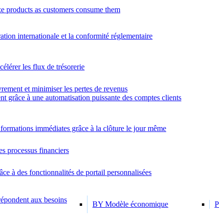
e products as customers consume them
ration internationale et la conformité réglementaire
élérer les flux de trésorerie
rement et minimiser les pertes de revenus
nt grâce à une automatisation puissante des comptes clients
formations immédiates grâce à la clôture le jour même
es processus financiers
âce à des fonctionnalités de portail personnalisées
 répondent aux besoins
BY Modèle économique
P