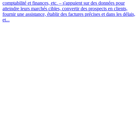
comptabilité et finances, etc. – s'appuient sur des données pour
atteindre leurs marchés cibles, convertir des prospects en clients,
fournir une assistance, établir des factures précises et dans les délais,
et...