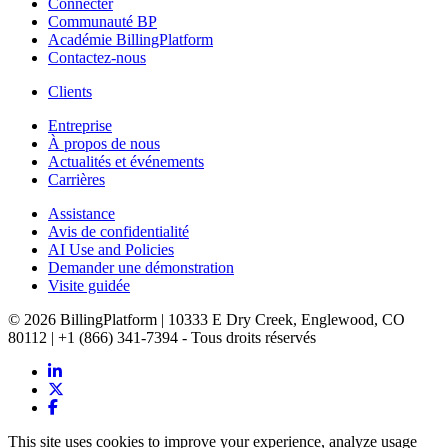
Connecter
Communauté BP
Académie BillingPlatform
Contactez-nous
Clients
Entreprise
À propos de nous
Actualités et événements
Carrières
Assistance
Avis de confidentialité
AI Use and Policies
Demander une démonstration
Visite guidée
© 2026 BillingPlatform | 10333 E Dry Creek, Englewood, CO
80112 | +1 (866) 341-7394 - Tous droits réservés
This site uses cookies to improve your experience, analyze usage