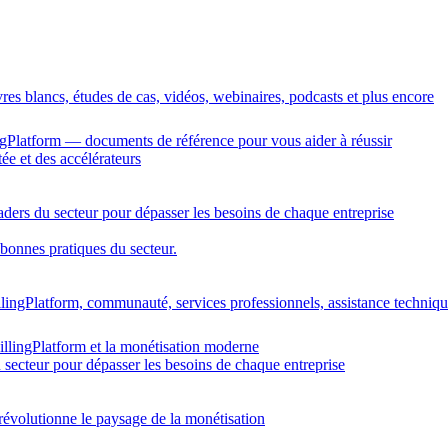
vres blancs, études de cas, vidéos, webinaires, podcasts et plus encore
gPlatform — documents de référence pour vous aider à réussir
ée et des accélérateurs
eaders du secteur pour dépasser les besoins de chaque entreprise
 bonnes pratiques du secteur.
llingPlatform, communauté, services professionnels, assistance techniq
illingPlatform et la monétisation moderne
u secteur pour dépasser les besoins de chaque entreprise
révolutionne le paysage de la monétisation