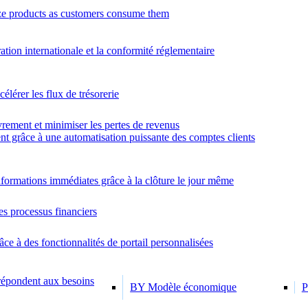
e products as customers consume them
ration internationale et la conformité réglementaire
élérer les flux de trésorerie
rement et minimiser les pertes de revenus
nt grâce à une automatisation puissante des comptes clients
formations immédiates grâce à la clôture le jour même
es processus financiers
âce à des fonctionnalités de portail personnalisées
 répondent aux besoins
BY Modèle économique
P