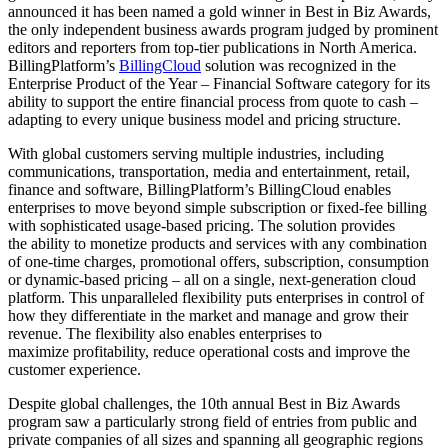
announced it has been named a gold winner in Best in Biz Awards,
the only independent business awards program judged by prominent
editors and reporters from top-tier publications in North America.
BillingPlatform’s
BillingCloud
solution was recognized in the
Enterprise Product of the Year – Financial Software category for its
ability to support the entire financial process from quote to cash –
adapting to every unique business model and pricing structure.
With global customers serving multiple industries, including
communications, transportation, media and entertainment, retail,
finance and software, BillingPlatform’s BillingCloud enables
enterprises to move beyond simple subscription or fixed-fee billing
with sophisticated usage-based pricing. The solution provides
the ability to monetize products and services with any combination
of one-time charges, promotional offers, subscription, consumption
or dynamic-based pricing – all on a single, next-generation cloud
platform. This unparalleled flexibility puts enterprises in control of
how they differentiate in the market and manage and grow their
revenue. The flexibility also enables enterprises to
maximize profitability, reduce operational costs and improve the
customer experience.
Despite global challenges, the 10th annual Best in Biz Awards
program saw a particularly strong field of entries from public and
private companies of all sizes and spanning all geographic regions