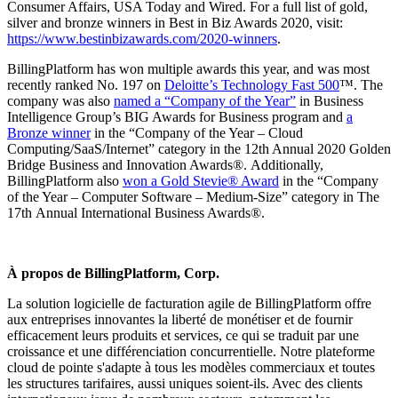
Consumer Affairs, USA Today and Wired. For a full list of gold,
silver and bronze winners in Best in Biz Awards 2020, visit:
https://www.bestinbizawards.com/2020-winners
.
BillingPlatform has won multiple awards this year, and was most
recently ranked No. 197 on
Deloitte’s Technology Fast 500
™. The
company was also
named a “Company of the Year”
in Business
Intelligence Group’s BIG Awards for Business program and
a
Bronze winner
in the “Company of the Year – Cloud
Computing/SaaS/Internet” category in the 12th Annual 2020 Golden
Bridge Business and Innovation Awards®. Additionally,
BillingPlatform also
won a Gold Stevie® Award
in the “Company
of the Year – Computer Software – Medium-Size” category in The
17th Annual International Business Awards®.
À propos de BillingPlatform, Corp.
La solution logicielle de facturation agile de BillingPlatform offre
aux entreprises innovantes la liberté de monétiser et de fournir
efficacement leurs produits et services, ce qui se traduit par une
croissance et une différenciation concurrentielle. Notre plateforme
cloud de pointe s'adapte à tous les modèles commerciaux et toutes
les structures tarifaires, aussi uniques soient-ils. Avec des clients