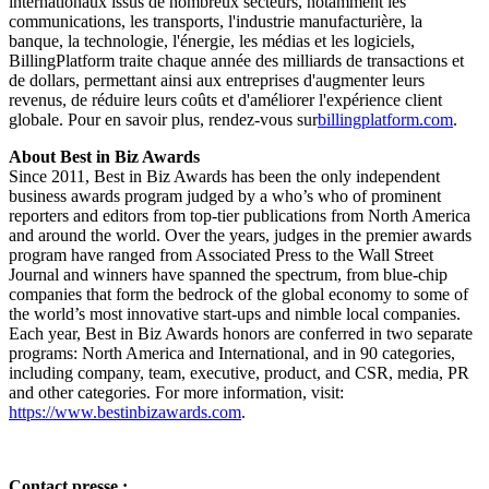
internationaux issus de nombreux secteurs, notamment les
communications, les transports, l'industrie manufacturière, la
banque, la technologie, l'énergie, les médias et les logiciels,
BillingPlatform traite chaque année des milliards de transactions et
de dollars, permettant ainsi aux entreprises d'augmenter leurs
revenus, de réduire leurs coûts et d'améliorer l'expérience client
globale. Pour en savoir plus, rendez-vous sur
billingplatform.com
.
About Best in Biz Awards
Since 2011, Best in Biz Awards has been the only independent
business awards program judged by a who’s who of prominent
reporters and editors from top-tier publications from North America
and around the world. Over the years, judges in the premier awards
program have ranged from Associated Press to the Wall Street
Journal and winners have spanned the spectrum, from blue-chip
companies that form the bedrock of the global economy to some of
the world’s most innovative start-ups and nimble local companies.
Each year, Best in Biz Awards honors are conferred in two separate
programs: North America and International, and in 90 categories,
including company, team, executive, product, and CSR, media, PR
and other categories. For more information, visit:
https://www.bestinbizawards.com
.
Contact presse :