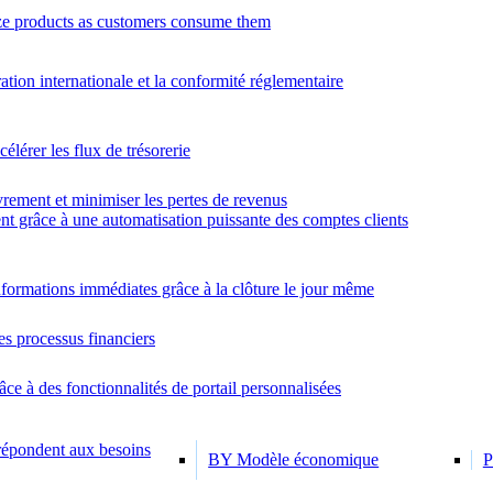
e products as customers consume them
ration internationale et la conformité réglementaire
élérer les flux de trésorerie
rement et minimiser les pertes de revenus
nt grâce à une automatisation puissante des comptes clients
formations immédiates grâce à la clôture le jour même
es processus financiers
âce à des fonctionnalités de portail personnalisées
 répondent aux besoins
BY Modèle économique
P