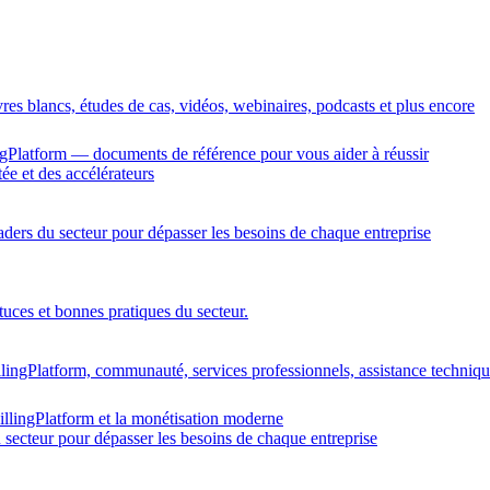
vres blancs, études de cas, vidéos, webinaires, podcasts et plus encore
gPlatform — documents de référence pour vous aider à réussir
ée et des accélérateurs
eaders du secteur pour dépasser les besoins de chaque entreprise
tuces et bonnes pratiques du secteur.
llingPlatform, communauté, services professionnels, assistance techniq
illingPlatform et la monétisation moderne
u secteur pour dépasser les besoins de chaque entreprise