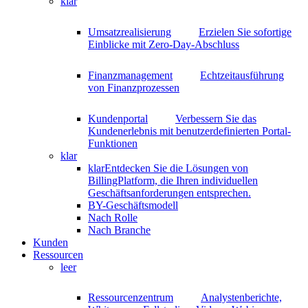
klar
Umsatzrealisierung
Erzielen Sie sofortige
Einblicke mit Zero-Day-Abschluss
Finanzmanagement
Echtzeitausführung
von Finanzprozessen
Kundenportal
Verbessern Sie das
Kundenerlebnis mit benutzerdefinierten Portal-
Funktionen
klar
klar
Entdecken Sie die Lösungen von
BillingPlatform, die Ihren individuellen
Geschäftsanforderungen entsprechen.
BY-Geschäftsmodell
Nach Rolle
Nach Branche
Kunden
Ressourcen
leer
Ressourcenzentrum
Analystenberichte,