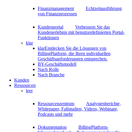
Finanzmanagement
Echtzeitausführung
von Finanzprozessen
Kundenportal
Verbessern Sie das
Kundenerlebnis mit benutzerdefinierten Portal-
Funktionen
klar
klar
Entdecken Sie die Lösungen von
BillingPlatform, die Ihren individuellen
Geschäftsanforderungen entsprechen.
BY-Geschäftsmodell
Nach Rolle
Nach Branche
Kunden
Ressourcen
leer
Ressourcenzentrum
Analystenberichte,
Whitepaper, Fallstudien, Videos, Webinare,
Podcasts und mehr
Dokumentation
BillingPlatform-