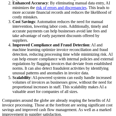
Enhanced Accuracy
: By eliminating manual data entry, AI
minimizes the
risk of errors and discrepancies
. This leads to
more accurate financial records and reduces the likelihood of
costly mistakes.
Cost Savings
: Automation reduces the need for manual
intervention, lowering labor costs. Additionally, timely and
accurate payments can help businesses avoid late fees and
take advantage of early payment discounts offered by
suppliers.
Improved Compliance and Fraud Detection
: AI and
machine learning optimize invoice reconciliation and fraud
detection, reducing processing time while minimizing risk. AI
can help ensure compliance with internal policies and external
regulations by flagging invoices that deviate from established
norms. It can also detect fraudulent activities by identifying
unusual patterns and anomalies in invoice data.
Scalability
: AI-powered systems can easily handle increased
volumes of invoices as businesses grow, without the need for
proportional increases in staff. This scalability makes AI a
valuable asset for companies of all sizes.
Companies around the globe are already reaping the benefits of AI
invoice processing. Those at the forefront are seeing significant cost
savings and improved cash flow management. As well as a marked
improvement in supplier satisfaction.