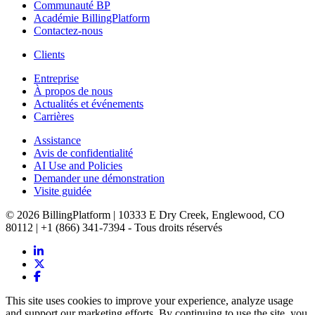
Communauté BP
Académie BillingPlatform
Contactez-nous
Clients
Entreprise
À propos de nous
Actualités et événements
Carrières
Assistance
Avis de confidentialité
AI Use and Policies
Demander une démonstration
Visite guidée
© 2026 BillingPlatform | 10333 E Dry Creek, Englewood, CO
80112 | +1 (866) 341-7394 - Tous droits réservés
This site uses cookies to improve your experience, analyze usage
and support our marketing efforts. By continuing to use the site, you