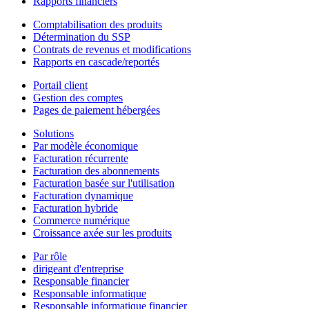
Rapports financiers
Comptabilisation des produits
Détermination du SSP
Contrats de revenus et modifications
Rapports en cascade/reportés
Portail client
Gestion des comptes
Pages de paiement hébergées
Solutions
Par modèle économique
Facturation récurrente
Facturation des abonnements
Facturation basée sur l'utilisation
Facturation dynamique
Facturation hybride
Commerce numérique
Croissance axée sur les produits
Par rôle
dirigeant d'entreprise
Responsable financier
Responsable informatique
Responsable informatique financier