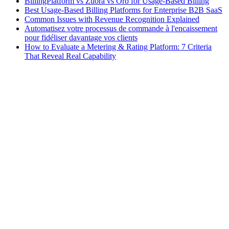
BillingPlatform vs Zuora vs Orb for Usage-Based Billing
Best Usage-Based Billing Platforms for Enterprise B2B SaaS
Common Issues with Revenue Recognition Explained
Automatisez votre processus de commande à l'encaissement
pour fidéliser davantage vos clients
How to Evaluate a Metering & Rating Platform: 7 Criteria
That Reveal Real Capability