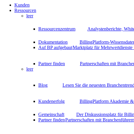
Kunden
Ressourcen
leer
Ressourcenzentrum
Analystenberichte, Whit
Dokumentation
BillingPlatform-Wissensdate
Auf BP aufgebaut
Marktplatz für Mehrwertdienste
Partner finden
Partnerschaften mit Branche
leer
Blog
Lesen Sie die neuesten Branchentrend
Kundenerfolg
BillingPlatform Akademie & 
Gemeinschaft
Der Diskussionsplatz für Bill
Partner finden
Partnerschaften mit Branchenführer