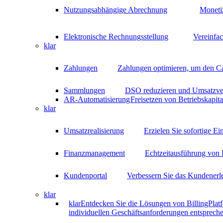
Nutzungsabhängige Abrechnung
Moneti
Elektronische Rechnungsstellung
Vereinfa
klar
Zahlungen
Zahlungen optimieren, um den C
Sammlungen
DSO reduzieren und Umsatzver
AR-Automatisierung
Freisetzen von Betriebskapit
klar
Umsatzrealisierung
Erzielen Sie sofortige E
Finanzmanagement
Echtzeitausführung von 
Kundenportal
Verbessern Sie das Kundenerle
klar
klar
Entdecken Sie die Lösungen von BillingPlatf
individuellen Geschäftsanforderungen entspreche