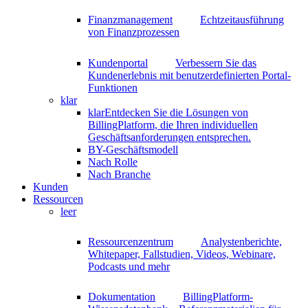
Finanzmanagement
Echtzeitausführung
von Finanzprozessen
Kundenportal
Verbessern Sie das
Kundenerlebnis mit benutzerdefinierten Portal-
Funktionen
klar
klar
Entdecken Sie die Lösungen von
BillingPlatform, die Ihren individuellen
Geschäftsanforderungen entsprechen.
BY-Geschäftsmodell
Nach Rolle
Nach Branche
Kunden
Ressourcen
leer
Ressourcenzentrum
Analystenberichte,
Whitepaper, Fallstudien, Videos, Webinare,
Podcasts und mehr
Dokumentation
BillingPlatform-