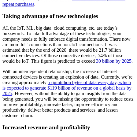
repeat purchases
.
Taking advantage of new technologies
AI, the IoT, ML, big data, cloud computing, etc. are today’s
buzzwords. To take full advantage of these technologies, your
company needs to fully embrace digital transformation. There now
are more IoT connections than non-IoT connections. It was
estimated that by the end of 2020, there would be 21.7 billion
connective devices. Of those connective devices, 54% of those
would be IoT. This figure is predicted to exceed
30 billion by 2025
.
With an interdependent relationship, the increase of Internet
connected devices is creating an explosion of data. Currently, we’re
creating approximately
5 quintillion bytes of data every day, which
is expected to generate $119 billion of revenue on a global basis by
2025
. However, without the ability to gain insights from the data
being generated, you will be missing the opportunity to reduce costs,
improve profitability, innovate faster, improve efficiency and
productivity, deliver better products and services, and lessen
customer churn.
Increased
revenue and profitability