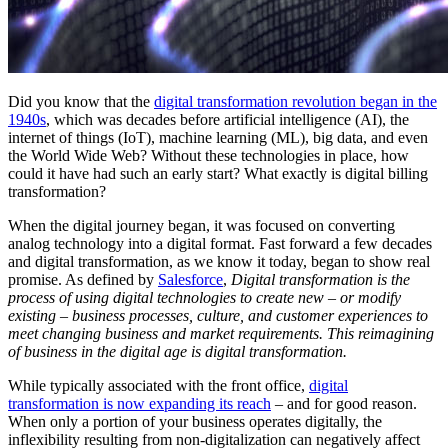
Did you know that the
digital transformation revolution began in the
1940s
, which was decades before artificial intelligence (AI), the
internet of things (IoT), machine learning (ML), big data, and even
the World Wide Web? Without these technologies in place, how
could it have had such an early start? What exactly is digital billing
transformation?
When the digital journey began, it was focused on converting
analog technology into a digital format. Fast forward a few decades
and digital transformation, as we know it today, began to show real
promise. As defined by
Salesforce
,
Digital transformation is the
process of using digital technologies to create new – or modify
existing – business processes, culture, and customer experiences to
meet changing business and market requirements. This reimagining
of business in the digital age is digital transformation.
While typically associated with the front office,
digital
transformation is now expanding its reach
– and for good reason.
When only a portion of your business operates digitally, the
inflexibility resulting from non-digitalization can negatively affect